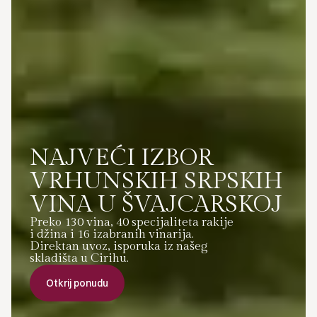
NAJVEĆI IZBOR
VRHUNSKIH SRPSKIH
VINA U ŠVAJCARSKOJ
Preko 130 vina, 40 specijaliteta rakije
i džina i 16 izabranih vinarija.
Direktan uvoz, isporuka iz našeg
skladišta u Cirihu.
Otkrij ponudu