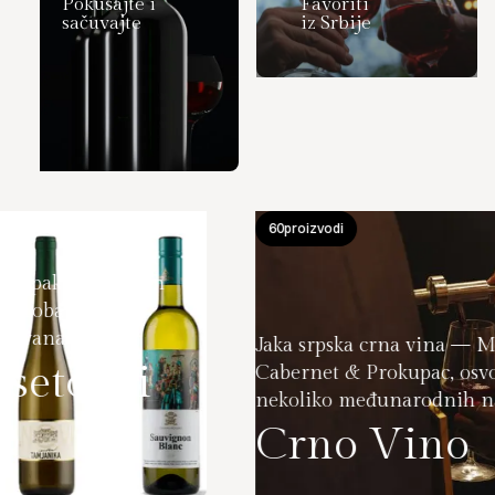
Pokušajte i
Favoriti
sačuvajte
iz Srbije
60
proizvodi
 poklon
.
Jaka srpska crna vina — Merlot,
i i
Cabernet & Prokupac, osvojila su
nekoliko međunarodnih nagrada.
Crno Vino