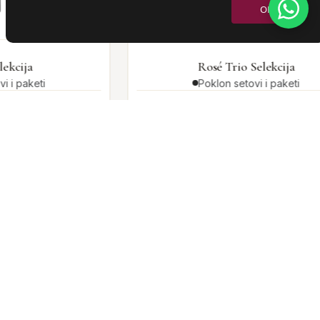
OK
Rosé Trio Selekcija
Poklon setovi i paketi
CHF 65.00
CHF 74.70
CHF 74.70
•
Stedite CHF 9.70