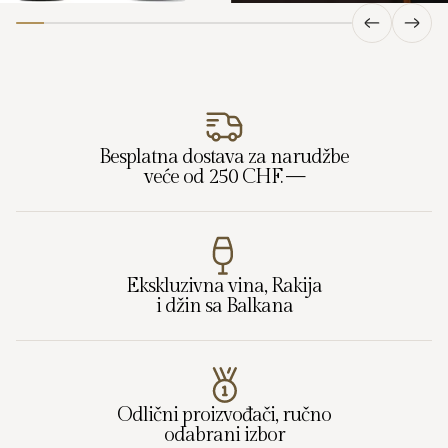
Besplatna dostava za narudžbe
veće od 250 CHF. —
Ekskluzivna vina, Rakija
i džin sa Balkana
Odlični proizvođači, ručno
odabrani izbor