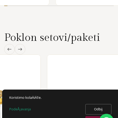
Poklon setovi/paketi
Koristimo kolaÄiÄ‡e.
PodeÅ¡avanja
Odbij