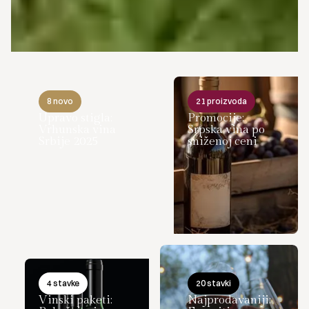
8 novo
21 proizvoda
Upravo stigla:
Promocije:
Vrhunska vina
Srpska vina po
Srbije 2025
sniženoj ceni
4 stavke
20 stavki
Vinski paketi:
Najprodavaniji: