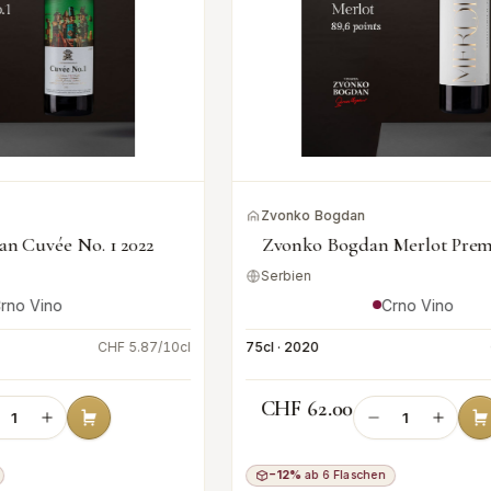
Zvonko Bogdan
1 2022
Zvonko Bogdan Merlot Premium 2020
Serbien
Crno Vino
HF 5.87/10cl
75cl · 2020
CHF 8.27/10cl
CHF 62.00
−12%
ab 6 Flaschen