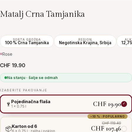
Matalj Crna Tamjanika
SORTA GROŽĐA
REGION
ALK
100 % Crna Tamjanika
Negotinska Krajina, Srbija
12,75
Rose
CHF 19.90
Na stanju · šalje se odmah
IZABERITE PAKOVANJE
Pojedinačna flaša
CHF 19.90
🍷
1 × 0.75 l
−10 % · POPULARNO
CHF 119.40
Karton od 6
CHF 107.46
📦
6 × 0.75 l · zaliha i poklon