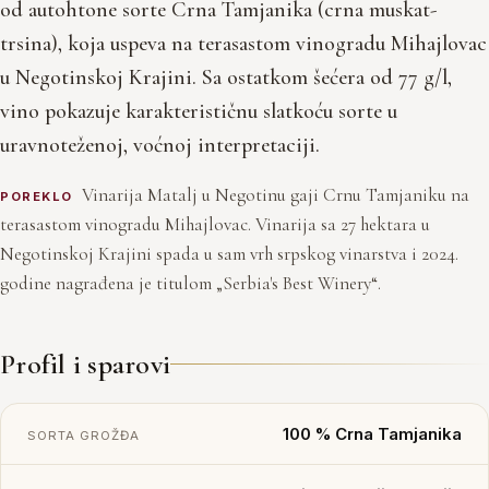
od autohtone sorte Crna Tamjanika (crna muskat-
trsina), koja uspeva na terasastom vinogradu Mihajlovac
u Negotinskoj Krajini. Sa ostatkom šećera od 77 g/l,
vino pokazuje karakterističnu slatkoću sorte u
uravnoteženoj, voćnoj interpretaciji.
Vinarija Matalj u Negotinu gaji Crnu Tamjaniku na
POREKLO
terasastom vinogradu Mihajlovac. Vinarija sa 27 hektara u
Negotinskoj Krajini spada u sam vrh srpskog vinarstva i 2024.
godine nagrađena je titulom „Serbia's Best Winery“.
Profil i sparovi
100 % Crna Tamjanika
SORTA GROŽĐA