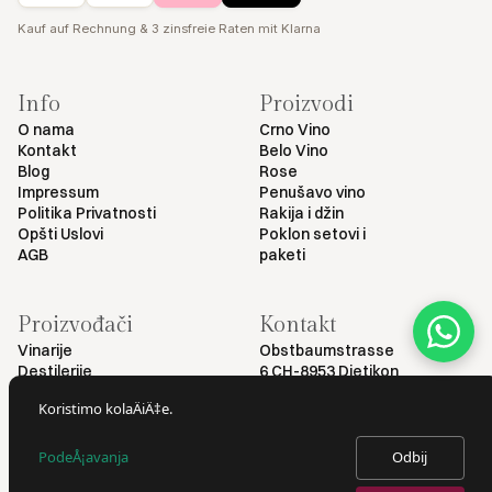
Kauf auf Rechnung & 3 zinsfreie Raten mit Klarna
Info
Proizvodi
O nama
Crno Vino
Kontakt
Belo Vino
Blog
Rose
Impressum
Penušavo vino
Politika Privatnosti
Rakija i džin
Opšti Uslovi
Poklon setovi i
AGB
paketi
Proizvođači
Kontakt
Vinarije
Obstbaumstrasse
Destilerije
6 CH-8953 Dietikon
+41 79 461 54 29
Koristimo kolaÄiÄ‡e.
info@myvinodeal.ch
PodeÅ¡avanja
Odbij