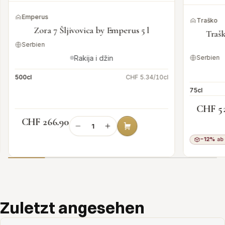
Emperus
Traško
Zora 7 Šljivovica by Emperus 5 l
Traš
Serbien
Rakija i džin
Serbien
500cl
CHF 5.34/10cl
75cl
CHF 5
CHF 266.90
−12%
ab 
Add to cart
Zuletzt angesehen