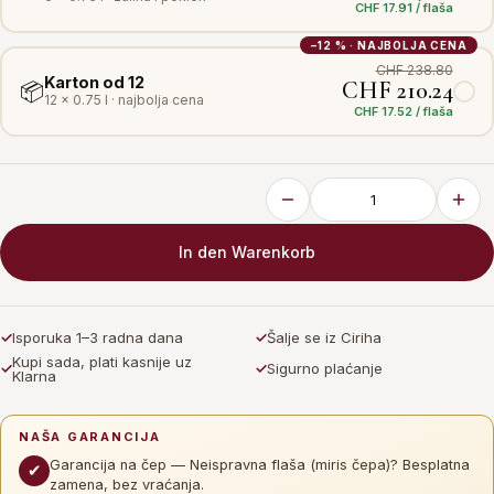
CHF 17.91 / flaša
−12 % · NAJBOLJA CENA
CHF 238.80
Karton od 12
CHF 210.24
📦
12 × 0.75 l · najbolja cena
CHF 17.52 / flaša
In den Warenkorb
✓
Isporuka 1–3 radna dana
✓
Šalje se iz Ciriha
Kupi sada, plati kasnije uz
✓
✓
Sigurno plaćanje
Klarna
NAŠA GARANCIJA
Garancija na čep — Neispravna flaša (miris čepa)? Besplatna
✔
zamena, bez vraćanja.