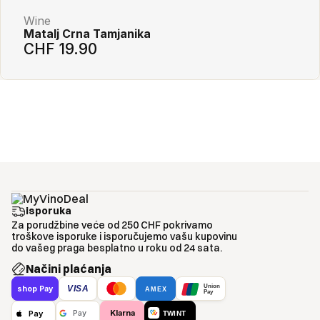
Wine
Matalj Crna Tamjanika
CHF 19.90
isporuka
Za porudžbine veće od 250 CHF pokrivamo
troškove isporuke i isporučujemo vašu kupovinu
do vašeg praga besplatno u roku od 24 sata.
Načini plaćanja
Union
VISA
shop Pay
AMEX
Pay
Klarna
Pay
Pay
TWINT