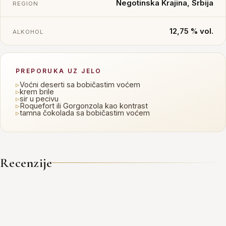
Negotinska Krajina, Srbija
REGION
12,75 % vol.
ALKOHOL
PREPORUKA UZ JELO
▹
Voćni deserti sa bobičastim voćem
▹
krem brile
▹
sir u pecivu
▹
Roquefort ili Gorgonzola kao kontrast
▹
tamna čokolada sa bobičastim voćem
Recenzije