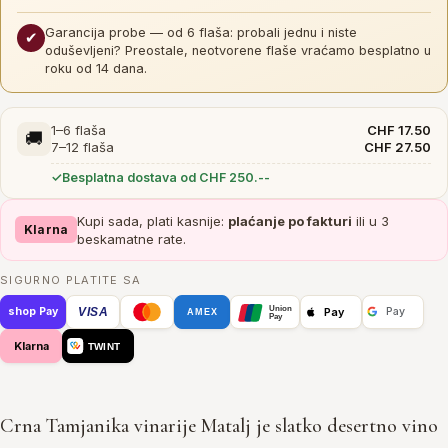
Garancija probe — od 6 flaša: probali jednu i niste
✔
oduševljeni? Preostale, neotvorene flaše vraćamo besplatno u
roku od 14 dana.
1–6 flaša
CHF 17.50
🚚
7–12 flaša
CHF 27.50
Besplatna dostava od CHF 250.--
Kupi sada, plati kasnije:
plaćanje po fakturi
ili u 3
Klarna
beskamatne rate.
SIGURNO PLATITE SA
Union
VISA
Pay
shop Pay
Pay
AMEX
Pay
Klarna
TWINT
Crna Tamjanika vinarije Matalj je slatko desertno vino