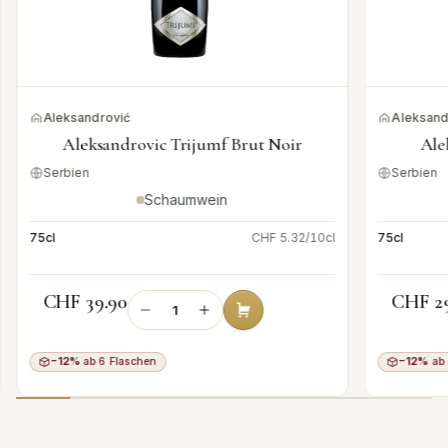
Aleksandrović
Aleksand
Aleksandrovic Trijumf Brut Noir
Ale
Serbien
Serbien
Schaumwein
75cl
CHF 5.32/10cl
75cl
CHF 39.90
CHF 2
−12%
ab 6 Flaschen
−12%
ab 