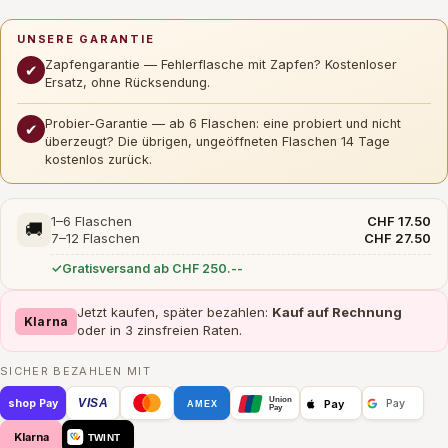
UNSERE GARANTIE
Zapfengarantie — Fehlerflasche mit Zapfen? Kostenloser
✔
Ersatz, ohne Rücksendung.
Probier-Garantie — ab 6 Flaschen: eine probiert und nicht
✔
überzeugt? Die übrigen, ungeöffneten Flaschen 14 Tage
kostenlos zurück.
1–6 Flaschen
CHF 17.50
🚚
7–12 Flaschen
CHF 27.50
Gratisversand ab CHF 250.--
Jetzt kaufen, später bezahlen:
Kauf auf Rechnung
Klarna
oder in 3 zinsfreien Raten.
SICHER BEZAHLEN MIT
Union
VISA
Pay
shop Pay
Pay
AMEX
Pay
Klarna
TWINT