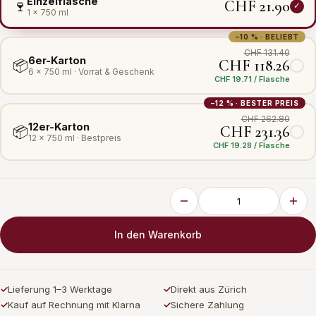
Einzelflasche
CHF 21.90
🍷
1 × 750 ml
−10 % · BELIEBT
CHF 131.40
6er-Karton
CHF 118.26
📦
6 × 750 ml · Vorrat & Geschenk
CHF 19.71 / Flasche
−12 % · BESTER PREIS
CHF 262.80
12er-Karton
CHF 231.36
📦
12 × 750 ml · Bestpreis
CHF 19.28 / Flasche
In den Warenkorb
✓
Lieferung 1–3 Werktage
✓
Direkt aus Zürich
✓
Kauf auf Rechnung mit Klarna
✓
Sichere Zahlung