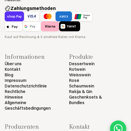
Zahlungsmethoden
Union
VISA
shop Pay
AMEX
Pay
Klarna
Pay
Pay
TWINT
Kauf auf Rechnung & 3 zinsfreie Raten mit Klarna
Informationen
Produkte
Über uns
Dessertwein
Kontakt
Rotwein
Blog
Weisswein
Impressum
Rosé
Datenschutzrichtlinie
Schaumwein
Rechtliche
Rakija & Gin
Hinweise
Geschenksets &
Allgemeine
Bundles
Geschäftsbedingungen
Produzenten
Kontakt