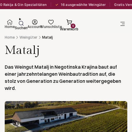
✓
akija & Gin Spezialitäten
16 ausgewählte Weingüter
Gratis Versa
0
Home
Account
Wunschliste
Suchen
Warenkorb
Home
Weingüter
Matalj
Matalj
Das Weingut Matalj in Negotinska Krajina baut auf
einer jahrzehntelangen Weinbautradition auf, die
stolz von Generation zu Generation weitergegeben
wird.