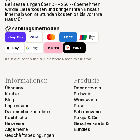
Bei Bestellungen über CHF 250.-- übernehmen
wir die Lieferkosten und bringen Ihren Einkauf
innerhalb von 24 Stunden kostenlos bis vor Ihre
Haustür.
Zahlungsmethoden
Union
VISA
shop Pay
AMEX
Pay
Klarna
Pay
Pay
TWINT
Kauf auf Rechnung & 3 zinsfreie Raten mit Klarna
Informationen
Produkte
Über uns
Dessertwein
Kontakt
Rotwein
Blog
Weisswein
Impressum
Rosé
Datenschutzrichtlinie
Schaumwein
Rechtliche
Rakija & Gin
Hinweise
Geschenksets &
Allgemeine
Bundles
Geschäftsbedingungen