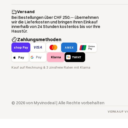
Versand
Bei Bestellungen über CHF 250.-- übernehmen
wir die Lieferkosten und bringen Ihren Einkauf
innerhalb von 24 Stunden kostenlos bis vor Ihre
Haustür.
Zahlungsmethoden
Union
VISA
shop Pay
AMEX
Pay
Klarna
Pay
Pay
TWINT
Kauf auf Rechnung & 3 zinsfreie Raten mit Klarna
© 2026 von Myvinodeal | Alle Rechte vorbehalten
VERKAUF V