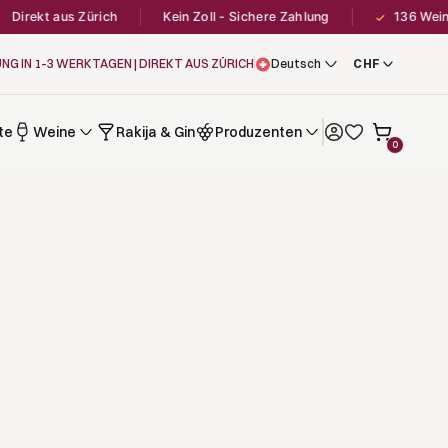
irekt aus Zürich
Kein Zoll - Sichere Zahlung
136 Weine a
✓
UNG IN 1–3 WERKTAGEN | DIREKT AUS ZÜRICH
Deutsch
te
Weine
Rakija & Gin
Produzenten
0