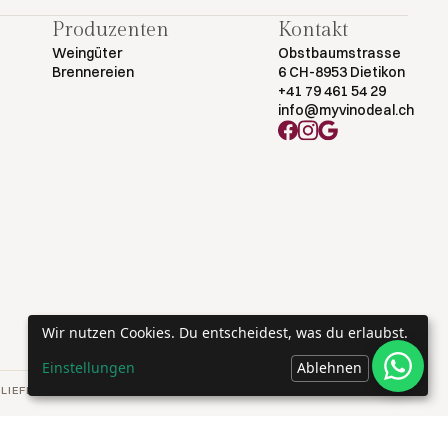
Produzenten
Kontakt
Weingüter
Obstbaumstrasse
Brennereien
6 CH-8953 Dietikon
+41 79 461 54 29
info@myvinodeal.ch
Wir nutzen Cookies. Du entscheidest, was du erlaubst.
Einstellungen
Ablehnen
OK
LIEFERUNG.