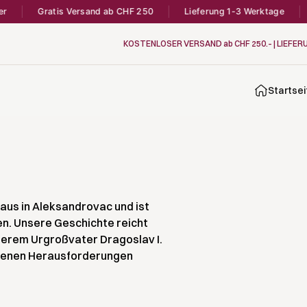
Gratis Versand ab CHF 250
Lieferung 1-3 Werktage
D
KOSTENLOSER VERSAND ab CHF 250.– | LIEFER
Startsei
haus in Aleksandrovac und ist
en. Unsere Geschichte reicht
serem Urgroßvater Dragoslav I.
edenen Herausforderungen