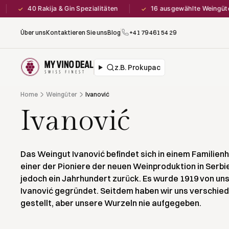
40 Rakija & Gin Spezialitäten
16 ausgewählte Weingüter
✓
✓
Über uns
Kontaktieren Sie uns
Blog
+41 79 461 54 29
z.B. Prokupac
Home
Weingüter
Ivanović
Ivanović
Das Weingut Ivanović befindet sich in einem Familien
einer der Pioniere der neuen Weinproduktion in Serbi
jedoch ein Jahrhundert zurück. Es wurde 1919 von un
Ivanović gegründet. Seitdem haben wir uns verschi
gestellt, aber unsere Wurzeln nie aufgegeben.