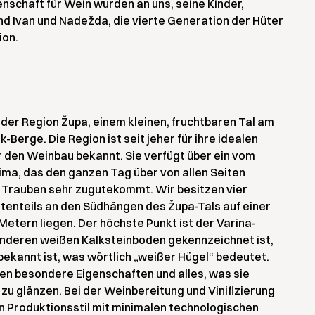
nschaft für Wein wurden an uns, seine Kinder,
d Ivan und Nadežda, die vierte Generation der Hüter
ion.
der Region Župa, einem kleinen, fruchtbaren Tal am
k-Berge. Die Region ist seit jeher für ihre idealen
r den Weinbau bekannt. Sie verfügt über ein vom
ma, das den ganzen Tag über von allen Seiten
n Trauben sehr zugutekommt. Wir besitzen vier
tenteils an den Südhängen des Župa-Tals auf einer
etern liegen. Der höchste Punkt ist der Varina-
onderen weißen Kalksteinboden gekennzeichnet ist,
 bekannt ist, was wörtlich „weißer Hügel“ bedeutet.
ben besondere Eigenschaften und alles, was sie
 zu glänzen. Bei der Weinbereitung und Vinifizierung
en Produktionsstil mit minimalen technologischen