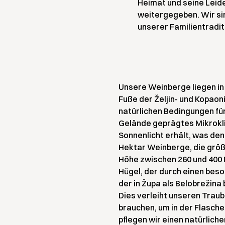
Heimat und seine Leide
weitergegeben. Wir sin
unserer Familientradit
Unsere Weinberge liegen in 
Fuße der Željin- und Kopaoni
natürlichen Bedingungen fü
Gelände geprägtes Mikrokli
Sonnenlicht erhält, was de
Hektar Weinberge, die größ
Höhe zwischen 260 und 400 M
Hügel, der durch einen bes
der in Župa als Belobrežina
Dies verleiht unseren Trau
brauchen, um in der Flasche
pflegen wir einen natürlich