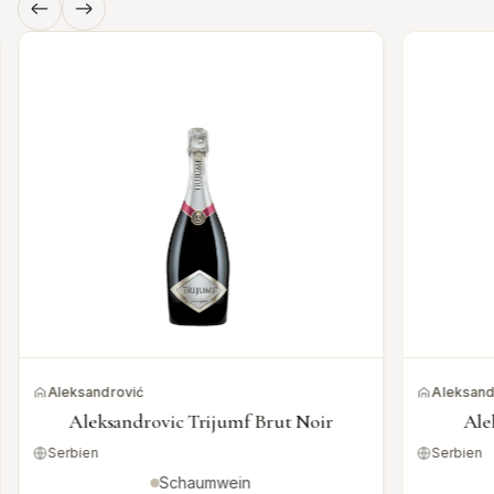
Aleksandrović
Aleksand
Aleksandrovic Trijumf Brut Noir
Ale
Serbien
Serbien
Schaumwein