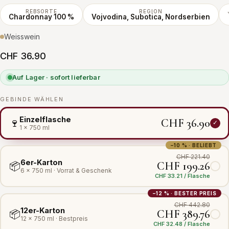
REBSORTE
REGION
Chardonnay 100 %
Vojvodina, Subotica, Nordserbien
Weisswein
CHF 36.90
Auf Lager · sofort lieferbar
GEBINDE WÄHLEN
Einzelflasche
CHF 36.90
🍷
1 × 750 ml
−10 % · BELIEBT
CHF 221.40
6er-Karton
CHF 199.26
📦
6 × 750 ml · Vorrat & Geschenk
CHF 33.21 / Flasche
−12 % · BESTER PREIS
CHF 442.80
12er-Karton
CHF 389.76
📦
12 × 750 ml · Bestpreis
CHF 32.48 / Flasche