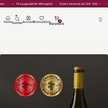
✓
16 ausgewählte Weingüter
Gratis Versand ab CHF 250.--
Lief
0
Home
Account
Wunschliste
Suchen
Warenkorb