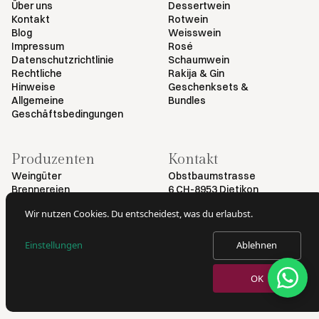
Über uns
Dessertwein
Kontakt
Rotwein
Blog
Weisswein
Impressum
Rosé
Datenschutzrichtlinie
Schaumwein
Rechtliche
Rakija & Gin
Hinweise
Geschenksets &
Allgemeine
Bundles
Geschäftsbedingungen
Produzenten
Kontakt
Weingüter
Obstbaumstrasse
Brennereien
6 CH-8953 Dietikon
+41 79 461 54 29
Wir nutzen Cookies. Du entscheidest, was du erlaubst.
info@myvinodeal.ch
Einstellungen
Ablehnen
© 2026 von Myvinodeal | Alle Rechte vorbehalten
OK
VERKAUF VON ALKOHOL NUR AN PERSONEN AB 18 JAHREN.
AUSWEISKONTROLLE BEI LIEFERUNG.