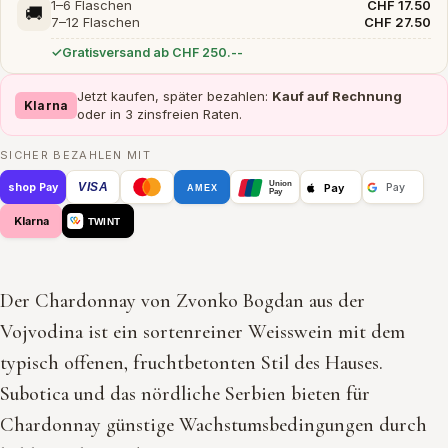
1–6 Flaschen
CHF 17.50
🚚
7–12 Flaschen
CHF 27.50
Gratisversand ab CHF 250.--
Jetzt kaufen, später bezahlen:
Kauf auf Rechnung
Klarna
oder in 3 zinsfreien Raten.
SICHER BEZAHLEN MIT
Union
VISA
Pay
shop Pay
Pay
AMEX
Pay
Klarna
TWINT
Der Chardonnay von Zvonko Bogdan aus der
Vojvodina ist ein sortenreiner Weisswein mit dem
typisch offenen, fruchtbetonten Stil des Hauses.
Subotica und das nördliche Serbien bieten für
Chardonnay günstige Wachstumsbedingungen durch