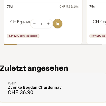
75cl
CHF 5.32/10cl
75cl
CHF 39.90
CHF 2
−12%
ab 6 Flaschen
−12%
ab 
Add to cart
Zuletzt angesehen
Wein
Zvonko Bogdan Chardonnay
CHF 36.90