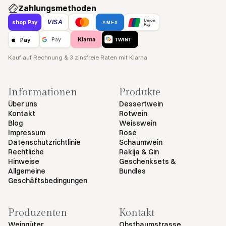
Zahlungsmethoden
Union
VISA
shop Pay
AMEX
Pay
Klarna
Pay
Pay
TWINT
Kauf auf Rechnung & 3 zinsfreie Raten mit Klarna
Informationen
Produkte
Über uns
Dessertwein
Kontakt
Rotwein
Blog
Weisswein
Impressum
Rosé
Datenschutzrichtlinie
Schaumwein
Rechtliche
Rakija & Gin
Hinweise
Geschenksets &
Allgemeine
Bundles
Geschäftsbedingungen
Produzenten
Kontakt
Weingüter
Obstbaumstrasse