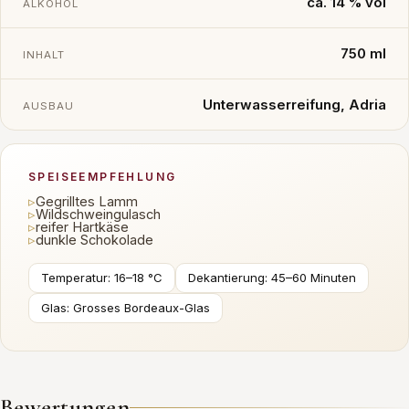
ca. 14 % vol
ALKOHOL
750 ml
INHALT
Unterwasserreifung, Adria
AUSBAU
SPEISEEMPFEHLUNG
▹
Gegrilltes Lamm
▹
Wildschweingulasch
▹
reifer Hartkäse
▹
dunkle Schokolade
Temperatur: 16–18 °C
Dekantierung: 45–60 Minuten
Glas: Grosses Bordeaux-Glas
Bewertungen