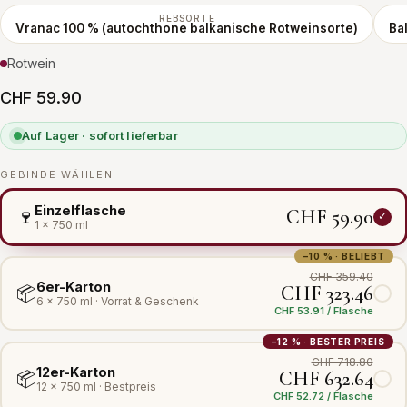
REBSORTE
Vranac 100 % (autochthone balkanische Rotweinsorte)
Ba
Rotwein
CHF 59.90
Auf Lager · sofort lieferbar
GEBINDE WÄHLEN
Einzelflasche
CHF 59.90
🍷
1 × 750 ml
−10 % · BELIEBT
CHF 359.40
6er-Karton
CHF 323.46
📦
6 × 750 ml · Vorrat & Geschenk
CHF 53.91 / Flasche
−12 % · BESTER PREIS
CHF 718.80
12er-Karton
CHF 632.64
📦
12 × 750 ml · Bestpreis
CHF 52.72 / Flasche