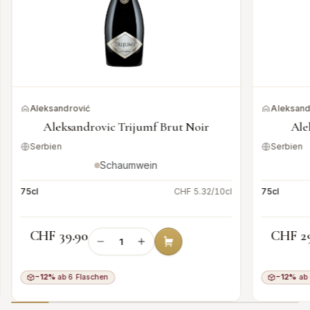
Aleksandrović
Aleksand
Aleksandrovic Trijumf Brut Noir
Ale
Serbien
Serbien
Schaumwein
75cl
CHF 5.32/10cl
75cl
CHF 39.90
CHF 2
−12%
ab 6 Flaschen
−12%
ab 