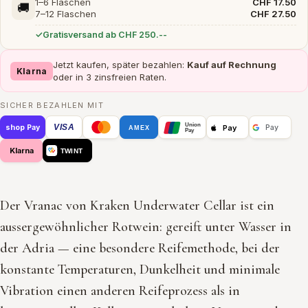
1–6 Flaschen
CHF 17.50
🚚
7–12 Flaschen
CHF 27.50
Gratisversand ab CHF 250.--
Jetzt kaufen, später bezahlen:
Kauf auf Rechnung
Klarna
oder in 3 zinsfreien Raten.
SICHER BEZAHLEN MIT
Union
VISA
Pay
shop Pay
Pay
AMEX
Pay
Klarna
TWINT
Der Vranac von Kraken Underwater Cellar ist ein
aussergewöhnlicher Rotwein: gereift unter Wasser in
der Adria — eine besondere Reifemethode, bei der
konstante Temperaturen, Dunkelheit und minimale
Vibration einen anderen Reifeprozess als in