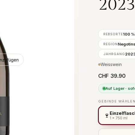
202
100 %
REBSORTE
Negotins
REGION
202
JAHRGANG
inzufügen
Weisswein
CHF 39.90
Auf Lager · sof
GEBINDE WÄHLE
Einzelflas
🍷
1 × 750 ml