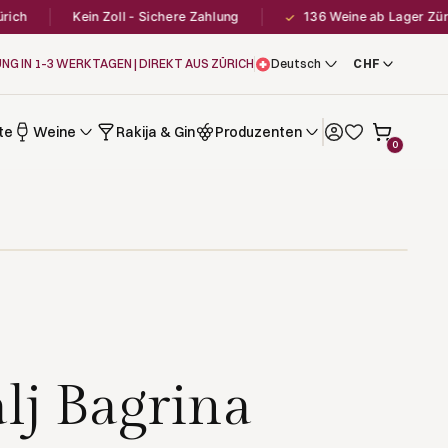
h
Kein Zoll - Sichere Zahlung
136 Weine ab Lager Zürich
✓
UNG IN 1–3 WERKTAGEN | DIREKT AUS ZÜRICH
Deutsch
te
Weine
Rakija & Gin
Produzenten
0
lj Bagrina