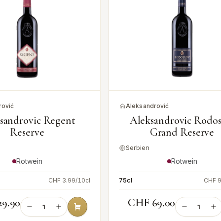
rović
Aleksandrović
sandrovic Regent
Aleksandrovic Rodos
Reserve
Grand Reserve
Serbien
Rotwein
Rotwein
75cl
CHF 3.99/10cl
CHF 9
9.90
CHF 69.00