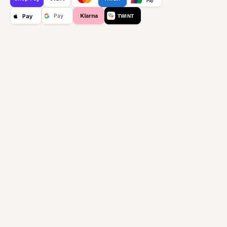
Pay
Klarna
Pay
Pay
TWINT