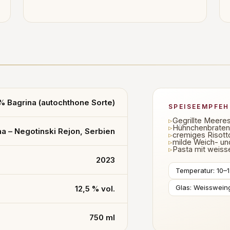
% Bagrina (autochthone Sorte)
SPEISEEMPFE
▹
Gegrillte Meere
▹
Hühnchenbraten 
na – Negotinski Rejon, Serbien
▹
cremiges Risott
▹
milde Weich- un
▹
Pasta mit weiss
2023
Temperatur: 10–
Glas: Weissweing
12,5 % vol.
750 ml