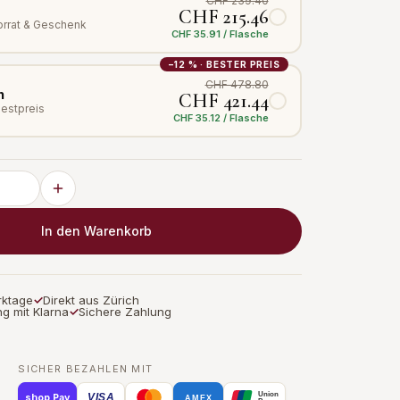
CHF 239.40
CHF 215.46
Vorrat & Geschenk
CHF 35.91 / Flasche
−12 % · BESTER PREIS
CHF 478.80
n
CHF 421.44
Bestpreis
CHF 35.12 / Flasche
In den Warenkorb
rktage
✓
Direkt aus Zürich
g mit Klarna
✓
Sichere Zahlung
SICHER BEZAHLEN MIT
Union
VISA
shop Pay
AMEX