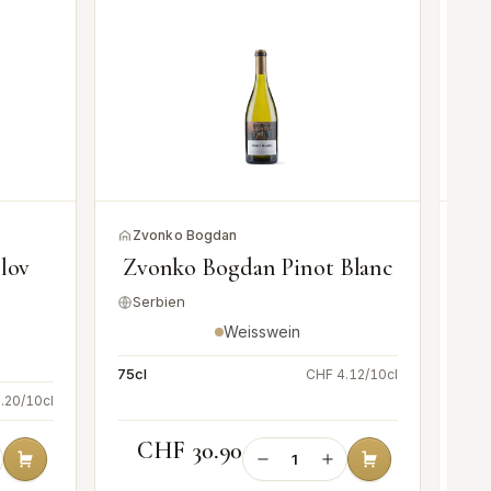
Zvonko Bogdan
Z
lov
Zvonko Bogdan Pinot Blanc
Serbien
S
Weisswein
75cl
CHF 4.12/10cl
75cl
.20/10cl
CHF 30.90