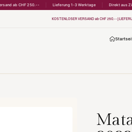
and ab CHF 250.--
Lieferung 1-3 Werktage
Direkt aus Züric
KOSTENLOSER VERSAND ab CHF 250.-- | LIEFER
Startsei
Mata