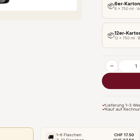
6er-Karton
📦
6 × 750 ml · 
12er-Karto
📦
12 × 750 ml · 
✓
Lieferung 1–3 We
✓
Kauf auf Rechnun
1–6 Flaschen
CHF 17.50
🚚