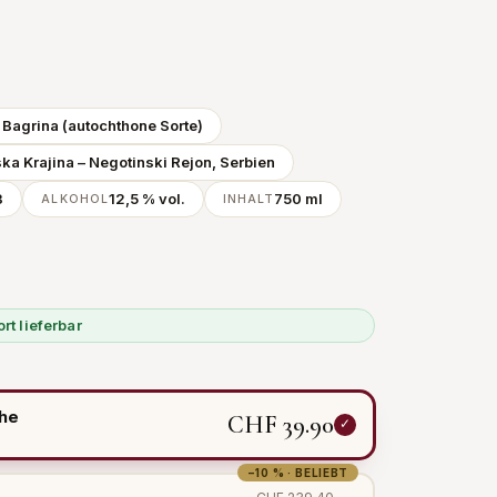
3
 Bagrina (autochthone Sorte)
ka Krajina – Negotinski Rejon, Serbien
3
12,5 % vol.
750 ml
ALKOHOL
INHALT
ort lieferbar
N
che
CHF 39.90
−10 % · BELIEBT