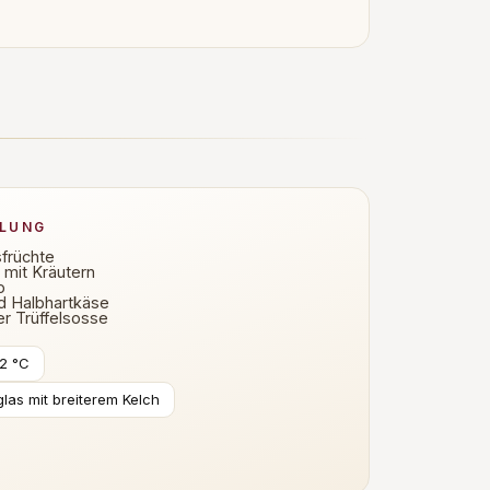
HLUNG
sfrüchte
mit Kräutern
o
d Halbhartkäse
er Trüffelsosse
12 °C
las mit breiterem Kelch