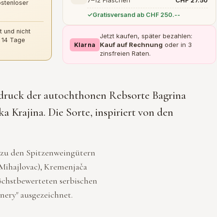
7–12 Flaschen
CHF 27.50
ostenloser
Gratisversand ab CHF 250.--
t und nicht
Jetzt kaufen, später bezahlen:
 14 Tage
Kauf auf Rechnung
oder in 3
Klarna
zinsfreien Raten.
usdruck der autochthonen Rebsorte Bagrina
a Krajina. Die Sorte, inspiriert von den
t zu den Spitzenweingütern
(Mihajlovac), Kremenjača
öchstbewerteten serbischen
inery" ausgezeichnet.