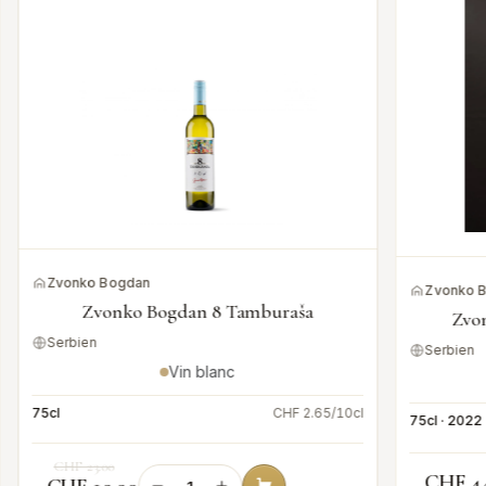
Zvonko Bogdan
Zvonko 
Zvonko Bogdan 8 Tamburaša
Zvo
Serbien
Serbien
Vin blanc
75cl
CHF 2.65/10cl
75cl · 2022
CHF 23.00
CHF 4