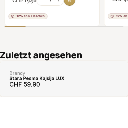
CHF 19.90
−12%
ab 6 Flaschen
−12%
ab 
Add to cart
Zuletzt angesehen
Brandy
Stara Pesma Kajsija LUX
CHF 59.90