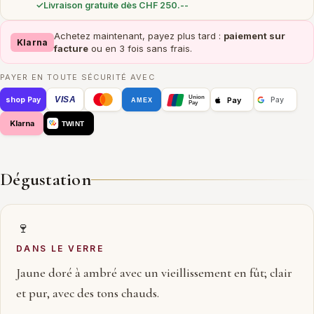
Livraison gratuite dès CHF 250.--
Achetez maintenant, payez plus tard :
paiement sur
Klarna
facture
ou en 3 fois sans frais.
PAYER EN TOUTE SÉCURITÉ AVEC
Union
VISA
Pay
shop Pay
Pay
AMEX
Pay
Klarna
TWINT
Dégustation
🍷
DANS LE VERRE
Jaune doré à ambré avec un vieillissement en fût; clair
et pur, avec des tons chauds.