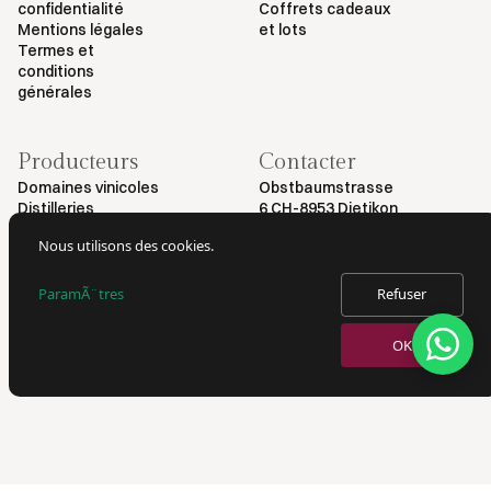
confidentialité
Coffrets cadeaux
Mentions légales
et lots
Termes et
conditions
générales
Producteurs
Contacter
Domaines vinicoles
Obstbaumstrasse
Distilleries
6 CH-8953 Dietikon
+41 79 461 54 29
Nous utilisons des cookies.
info@myvinodeal.ch
ParamÃ¨tres
Refuser
© 2025 par Myvinodeal | Tous droits réservés
OK
VERKAUF VON ALKOHOL NUR AN PERSONEN AB 18 JAHREN.
AUSWEISKONTROLLE BEI LIEFERUNG.