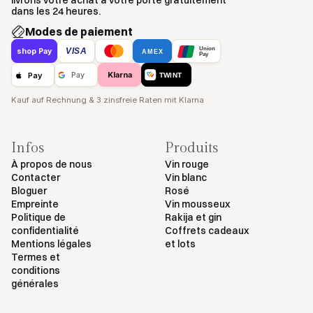
livrons votre achat à votre porte gratuitement
dans les 24 heures.
Modes de paiement
Union
VISA
shop Pay
AMEX
Pay
Klarna
Pay
Pay
TWINT
Kauf auf Rechnung & 3 zinsfreie Raten mit Klarna
Infos
Produits
À propos de nous
Vin rouge
Contacter
Vin blanc
Bloguer
Rosé
Empreinte
Vin mousseux
Politique de
Rakija et gin
confidentialité
Coffrets cadeaux
Mentions légales
et lots
Termes et
conditions
générales