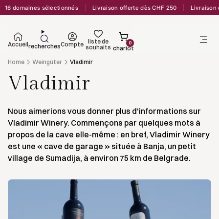
16 domaines sélectionnés
Livraison offerte dès CHF 250
Livraison e
liste de
0
Accueil
Compte
recherches
souhaits
chariot
Home
Weingüter
Vladimir
Vladimir
Nous aimerions vous donner plus d'informations sur
Vladimir Winery. Commençons par quelques mots à
propos de la cave elle-même : en bref, Vladimir Winery
est une « cave de garage » située à Banja, un petit
village de Sumadija, à environ 75 km de Belgrade.