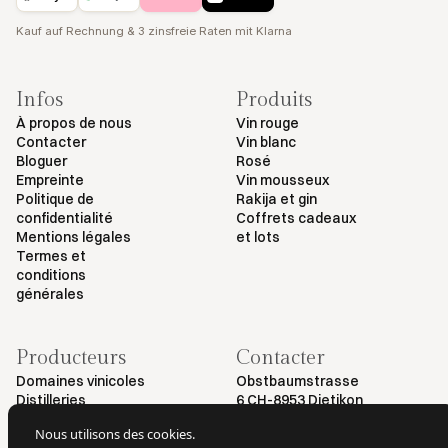
Kauf auf Rechnung & 3 zinsfreie Raten mit Klarna
Infos
Produits
À propos de nous
Vin rouge
Contacter
Vin blanc
Bloguer
Rosé
Empreinte
Vin mousseux
Politique de
Rakija et gin
confidentialité
Coffrets cadeaux
Mentions légales
et lots
Termes et
conditions
générales
Producteurs
Contacter
Domaines vinicoles
Obstbaumstrasse
Distilleries
6 CH-8953 Dietikon
+41 79 461 54 29
Nous utilisons des cookies.
info@myvinodeal.ch