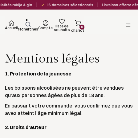
✓
lités rakija & gin
16 domaines sélectionnés
Livraison offerte dè
liste de
0
Accueil
Compte
recherches
souhaits
chariot
Mentions légales
1. Protection de la jeunesse
Les boissons alcoolisées ne peuvent être vendues
qu'aux personnes âgées de plus de 18 ans.
En passant votre commande, vous confirmez que vous
avez atteint l'âge minimum légal.
2. Droits d'auteur