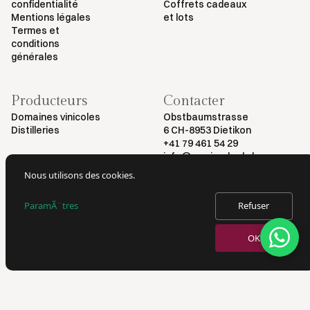
confidentialité
Coffrets cadeaux
Mentions légales
et lots
Termes et
conditions
générales
Producteurs
Contacter
Domaines vinicoles
Obstbaumstrasse
Distilleries
6 CH-8953 Dietikon
+41 79 461 54 29
info@myvinodeal.ch
Nous utilisons des cookies.
ParamÃ¨tres
Refuser
© 2025 par Myvinodeal | Tous droits réservés
VERKAUF VON ALKOHOL NUR AN PERSONEN AB 18 JAHREN.
OK
AUSWEISKONTROLLE BEI LIEFERUNG.