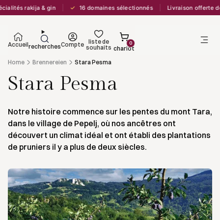
✓
alités rakija & gin
16 domaines sélectionnés
Livraison offerte dè
liste de
0
Accueil
Compte
recherches
souhaits
chariot
Home
Brennereien
Stara Pesma
Stara Pesma
Notre histoire commence sur les pentes du mont Tara,
dans le village de Pepelj, où nos ancêtres ont
découvert un climat idéal et ont établi des plantations
de pruniers il y a plus de deux siècles.