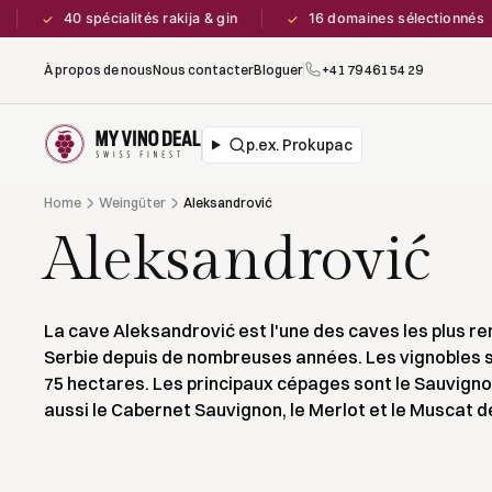
40 spécialités rakija & gin
16 domaines sélectionnés
✓
✓
À propos de nous
Nous contacter
Bloguer
+41 79 461 54 29
p.ex. Prokupac
Home
Weingüter
Aleksandrović
Aleksandrović
La cave Aleksandrović est l'une des caves les plus r
Serbie depuis de nombreuses années. Les vignobles s
75 hectares. Les principaux cépages sont le Sauvigno
aussi le Cabernet Sauvignon, le Merlot et le Muscat 