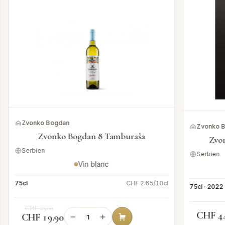
Zvonko Bogdan
Zvonko 
Zvonko Bogdan 8 Tamburaša
Zvo
Serbien
Serbien
Vin blanc
75cl
CHF 2.65/10cl
75cl · 2022
CHF 23.00
CHF 4
CHF 19.90