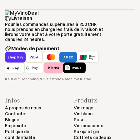
Livraison
Pour les commandes supérieures à 250 CHF,
nous prenons en charge les frais de livraison et
livrons votre achat à votre porte gratuitement
dans les 24 heures.
Modes de paiement
Union
VISA
shop Pay
AMEX
Pay
Klarna
Pay
Pay
TWINT
Kauf auf Rechnung & 3 zinsfreie Raten mit Klarna
Infos
Produits
À propos de nous
Vin rouge
Contacter
Vin blanc
Bloguer
Rosé
Empreinte
Vin mousseux
Politique de
Rakija et gin
confidentialité
Coffrets cadeaux