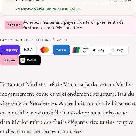
Livraison gratuite dès CHF 250.--
Achetez maintenant, payez plus tard :
paiement sur
Klarna
facture
ou en 3 fois sans frais.
PAYER EN TOUTE SÉCURITÉ AVEC
Union
VISA
Pay
shop Pay
Pay
AMEX
Pay
Klarna
TWINT
Testament Merlot 2016 de Vinarija Janko est un Merlot
moyennement corsé et profondément structuré, issu du
vignoble de Smederevo. Après huit ans de vieillissement
en bouteille, ce vin révèle le développement classique
d'un Merlot mûr : des fruits élégants, des tanins souples
et des arômes tertiaires complexes.