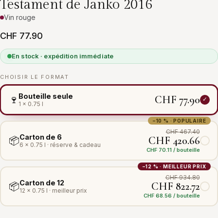
Testament de Janko 2016
Vin rouge
CHF 77.90
En stock · expédition immédiate
CHOISIR LE FORMAT
Bouteille seule
CHF 77.90
🍷
1 × 0.75 l
−10 % · POPULAIRE
CHF 467.40
Carton de 6
CHF 420.66
📦
6 × 0.75 l · réserve & cadeau
CHF 70.11 / bouteille
−12 % · MEILLEUR PRIX
CHF 934.80
Carton de 12
CHF 822.72
📦
12 × 0.75 l · meilleur prix
CHF 68.56 / bouteille