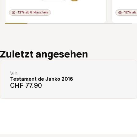
−12%
ab 6 Flaschen
−12%
ab 
Add to cart
Zuletzt angesehen
Vin
Testament de Janko 2016
CHF 77.90