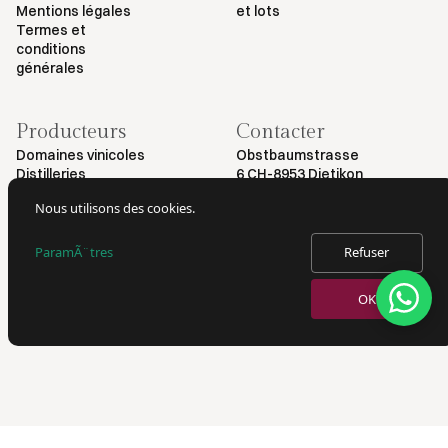
Mentions légales
et lots
Termes et
conditions
générales
Producteurs
Contacter
Domaines vinicoles
Obstbaumstrasse
Distilleries
6 CH-8953 Dietikon
+41 79 461 54 29
Nous utilisons des cookies.
info@myvinodeal.ch
ParamÃ¨tres
Refuser
© 2025 par Myvinodeal | Tous droits réservés
OK
VERKAUF VON ALKOHOL NUR AN PERSONEN AB 18 JAHREN.
AUSWEISKONTROLLE BEI LIEFERUNG.