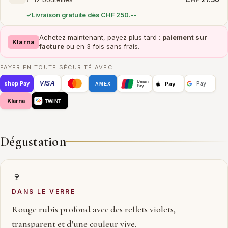
Livraison gratuite dès CHF 250.--
Achetez maintenant, payez plus tard :
paiement sur
Klarna
facture
ou en 3 fois sans frais.
PAYER EN TOUTE SÉCURITÉ AVEC
Union
VISA
Pay
shop Pay
Pay
AMEX
Pay
Klarna
TWINT
Dégustation
🍷
DANS LE VERRE
Rouge rubis profond avec des reflets violets,
transparent et d'une couleur vive.