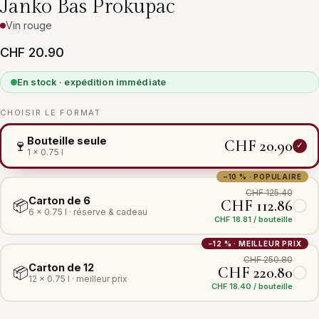
Janko Bas Prokupac
Vin rouge
CHF 20.90
En stock · expédition immédiate
CHOISIR LE FORMAT
Bouteille seule
CHF 20.90
🍷
1 × 0.75 l
−10 % · POPULAIRE
CHF 125.40
Carton de 6
CHF 112.86
📦
6 × 0.75 l · réserve & cadeau
CHF 18.81 / bouteille
−12 % · MEILLEUR PRIX
CHF 250.80
Carton de 12
CHF 220.80
📦
12 × 0.75 l · meilleur prix
CHF 18.40 / bouteille