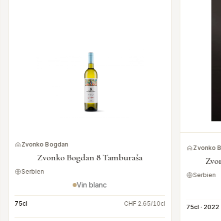
Zvonko Bogdan
Zvonko 
Zvonko Bogdan 8 Tamburaša
Zvo
Serbien
Serbien
Vin blanc
75cl
CHF 2.65/10cl
75cl · 2022