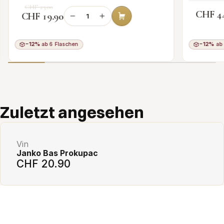
CHF 23.00
CHF 4
CHF 19.90
−12%
ab 6 Flaschen
−12%
ab 
Add to cart
Zuletzt angesehen
Vin
Janko Bas Prokupac
CHF 20.90