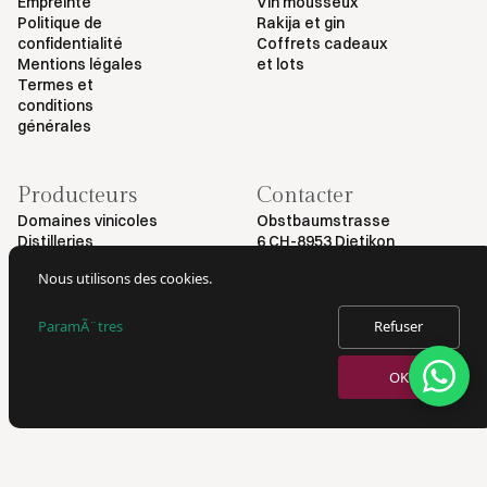
Empreinte
Vin mousseux
Politique de
Rakija et gin
confidentialité
Coffrets cadeaux
Mentions légales
et lots
Termes et
conditions
générales
Producteurs
Contacter
Domaines vinicoles
Obstbaumstrasse
Distilleries
6 CH-8953 Dietikon
+41 79 461 54 29
Nous utilisons des cookies.
info@myvinodeal.ch
ParamÃ¨tres
Refuser
© 2025 par Myvinodeal | Tous droits réservés
OK
VERKAUF VON ALKOHOL NUR AN PERSONEN AB 18 JAHREN.
AUSWEISKONTROLLE BEI LIEFERUNG.