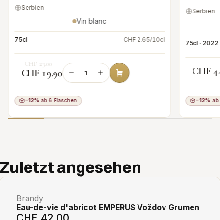
Serbien
Serbien
Vin blanc
75cl
CHF 2.65/10cl
75cl · 2022
CHF 23.00
CHF 4
CHF 19.90
−12%
ab 6 Flaschen
−12%
ab 
Add to cart
Zuletzt angesehen
Brandy
Eau-de-vie d'abricot EMPERUS Voždov Grumen
CHF 42.00