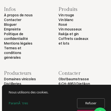
Infos
Produits
À propos de nous
Vin rouge
Contacter
Vin blanc
Bloguer
Rosé
Empreinte
Vin mousseux
Politique de
Rakija et gin
confidentialité
Coffrets cadeaux
Mentions légales
et lots
Termes et
conditions
générales
Producteurs
Contacter
Domaines vinicoles
Obstbaumstrasse
Distilleries
6 CH-8953 Dietikon
+41 79 461 54 29
Nous utilisons des cookies.
info@myvinodeal.ch
ParamÃ¨tres
Refuser