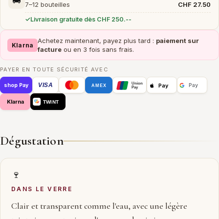
🚚
7–12 bouteilles
CHF 27.50
Livraison gratuite dès CHF 250.--
Achetez maintenant, payez plus tard :
paiement sur
Klarna
facture
ou en 3 fois sans frais.
PAYER EN TOUTE SÉCURITÉ AVEC
Union
VISA
Pay
shop Pay
Pay
AMEX
Pay
Klarna
TWINT
Dégustation
🍷
DANS LE VERRE
Clair et transparent comme l'eau, avec une légère