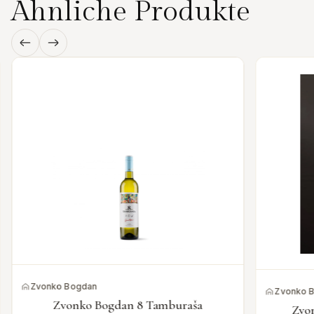
Ähnliche Produkte
Zvonko Bogdan
Zvonko 
Zvonko Bogdan 8 Tamburaša
Zvo