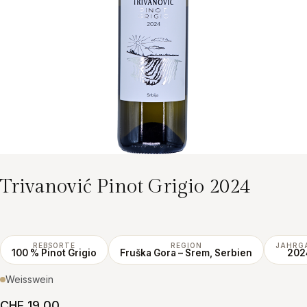
Trivanović Pinot Grigio 2024
REBSORTE
REGION
JAHRG
100 % Pinot Grigio
Fruška Gora – Srem, Serbien
202
Weisswein
CHF 19.00