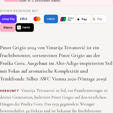
oder in 3 zinsfreien Raten.
SICHER BEZAHLEN MIT
Union
VISA
Pay
shop Pay
Pay
AMEX
Pay
Klarna
TWINT
Pinot Grigio 2024 von Vinarija Trivanović ist ein
fruchtbetonter, sortenreiner Pinot Grigio aus der
Fruška Gora. Ausgebaut im Alto-Adige-inspirierten Stil
mit Fokus auf aromatische Komplexität und
Trinkfreude. Silber AWC Vienna 2020 (Vintage 2019).
Vinarija Trivanović in Šid, ein Familienweingut in
HERKUNFT
dritter Generation, kultiviert Pinot Grigio auf den westlichen
Hängen der Fruška Gora. Das 1959 gegründete Weingut
bewirtschaftet 49 Hektar und ist bekannt für fruchtbetonte