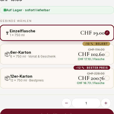
Auf Lager · sofort lieferbar
GEBINDE WÄHLEN
Einzelflasche
CHF 19.00
🍷
1 × 750 ml
−10 % · BELIEBT
CHF 114.00
6er-Karton
CHF 102.60
📦
6 × 750 ml · Vorrat & Geschenk
CHF 17.10 / Flasche
−12 % · BESTER PREIS
CHF 228.00
12er-Karton
CHF 200.76
📦
12 × 750 ml · Bestpreis
CHF 16.73 / Flasche