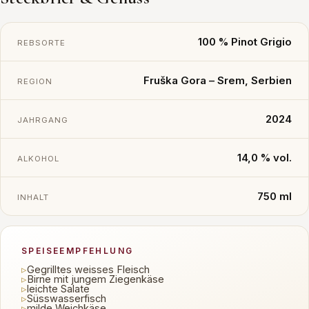
100 % Pinot Grigio
REBSORTE
Fruška Gora – Srem, Serbien
REGION
2024
JAHRGANG
14,0 % vol.
ALKOHOL
750 ml
INHALT
SPEISEEMPFEHLUNG
▹
Gegrilltes weisses Fleisch
▹
Birne mit jungem Ziegenkäse
▹
leichte Salate
▹
Süsswasserfisch
▹
milde Weichkäse