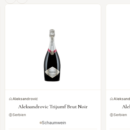
Aleksandrović
Aleksand
Aleksandrovic Trijumf Brut Noir
Ale
Serbien
Serbien
Schaumwein