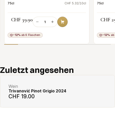
75cl
CHF 5.32/10cl
75cl
CHF 39.90
CHF 2
−12%
ab 6 Flaschen
−12%
ab 
Add to cart
Zuletzt angesehen
Wein
Trivanović Pinot Grigio 2024
CHF 19.00