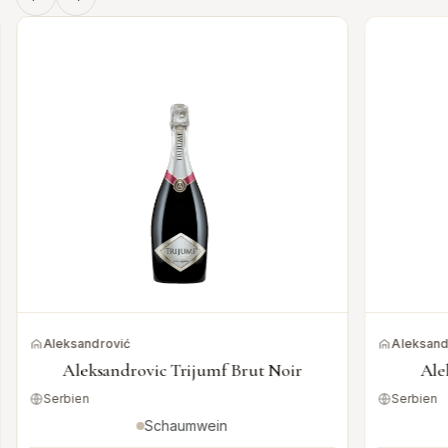
Aleksandrović
Aleksand
Aleksandrovic Trijumf Brut Noir
Ale
Serbien
Serbien
Schaumwein