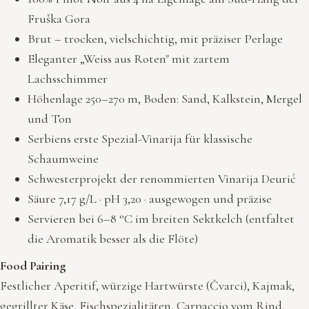
Fruška Gora
Brut – trocken, vielschichtig, mit präziser Perlage
Eleganter „Weiss aus Roten" mit zartem
Lachsschimmer
Höhenlage 250–270 m, Boden: Sand, Kalkstein, Mergel
und Ton
Serbiens erste Spezial-Vinarija für klassische
Schaumweine
Schwesterprojekt der renommierten Vinarija Deurić
Säure 7,17 g/L · pH 3,20 · ausgewogen und präzise
Servieren bei 6–8 °C im breiten Sektkelch (entfaltet
die Aromatik besser als die Flöte)
Food Pairing
Festlicher Aperitif, würzige Hartwürste (Čvarci), Kajmak,
gegrillter Käse, Fischspezialitäten, Carpaccio vom Rind,