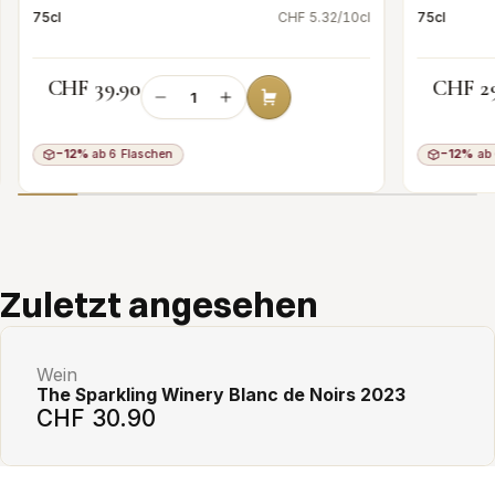
75cl
CHF 5.32/10cl
75cl
CHF 39.90
CHF 2
−12%
ab 6 Flaschen
−12%
ab 
Add to cart
Zuletzt angesehen
Wein
The Sparkling Winery Blanc de Noirs 2023
CHF 30.90