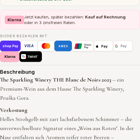
Jetzt kaufen, später bezahlen:
Kauf auf Rechnung
Klarna
oder in 3 zinsfreien Raten.
SICHER BEZAHLEN MIT
Union
VISA
Pay
shop Pay
Pay
AMEX
Pay
Klarna
TWINT
Beschreibung
The Sparkling Winery THE Blanc de Noirs 2023
– ein
Premium-Wein aus dem Hause The Sparkling Winery,
Fruška Gora.
Verkostung
Helles Strohgelb mit zart lachsfarbenem Schimmer – die
unverwechselbare Signatur eines „Weiss aus Roten". In der
Nase entfalten sich Aromen reifer roter Beeren –