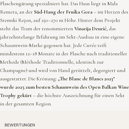
Flaschengärung spezialisiert hat. Das Haus liegt in Mala
Remeta, an der
Süd-Hang der Fruška Gora
– im Herzen des
Sremski Rejon, auf 250–270 m Höhe. Hinter dem Projekt
steht das Team der renommierten
Vinarija Deurić
, das
jahrzehntelange Erfahrung im Sekt-Ausbau in eine eigene
Schaumwein-Marke gegossen hat. Jede Cuvée reift
mindestens 12–18 Monate in der Flasche nach traditioneller
Methode (Méthode Traditionnelle, identisch zur
Champagne) und wird von Hand gerüttelt, degorgiert und
ausgestattet. Die Krönung:
„The Blanc de Blancs 2023"
wurde 2025 zum besten Schaumwein des Open Balkan Wine
Trophy gekürt
– die höchste Auszeichnung für einen Sekt
in der gesamten Region.
BEWERTUNGEN