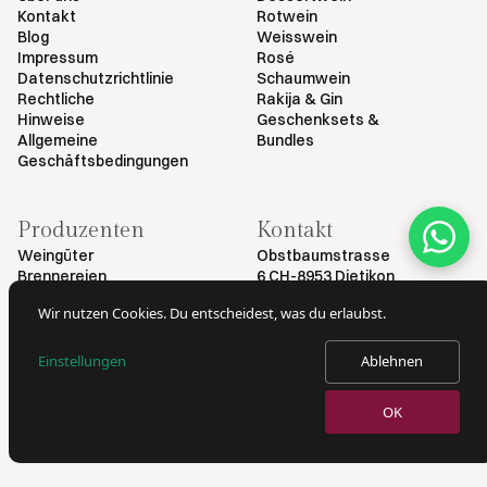
Kontakt
Rotwein
Blog
Weisswein
Impressum
Rosé
Datenschutzrichtlinie
Schaumwein
Rechtliche
Rakija & Gin
Hinweise
Geschenksets &
Allgemeine
Bundles
Geschäftsbedingungen
Produzenten
Kontakt
Weingüter
Obstbaumstrasse
Brennereien
6 CH-8953 Dietikon
+41 79 461 54 29
Wir nutzen Cookies. Du entscheidest, was du erlaubst.
info@myvinodeal.ch
Einstellungen
Ablehnen
© 2026 von Myvinodeal | Alle Rechte vorbehalten
OK
VERKAUF VON ALKOHOL NUR AN PERSONEN AB 18 JAHREN.
AUSWEISKONTROLLE BEI LIEFERUNG.