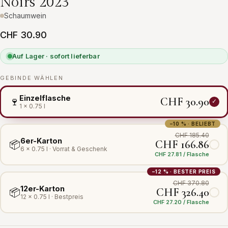
Noirs 2023
Schaumwein
CHF 30.90
Auf Lager · sofort lieferbar
GEBINDE WÄHLEN
Einzelflasche
CHF 30.90
🍷
1 × 0.75 l
−10 % · BELIEBT
CHF 185.40
6er-Karton
CHF 166.86
📦
6 × 0.75 l · Vorrat & Geschenk
CHF 27.81 / Flasche
−12 % · BESTER PREIS
CHF 370.80
12er-Karton
CHF 326.40
📦
12 × 0.75 l · Bestpreis
CHF 27.20 / Flasche