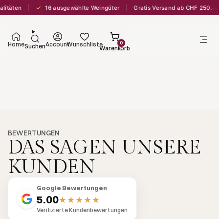
✓
litäten
16 ausgewählte Weingüter
Gratis Versand ab CHF 250.--
0
Home
Account
Wunschliste
Suchen
Warenkorb
BEWERTUNGEN
DAS SAGEN UNSERE
KUNDEN
Google Bewertungen
5.00
★★★★★
Verifizierte Kundenbewertungen