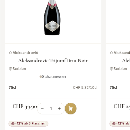
Aleksandrović
Aleksand
Aleksandrovic Trijumf Brut Noir
Ale
Serbien
Serbien
Schaumwein
75cl
CHF 5.32/10cl
75cl
CHF 39.90
CHF 2
−12%
ab 6 Flaschen
−12%
ab 