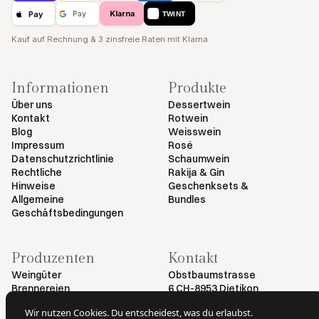
Klarna
Pay
Pay
TWINT
Kauf auf Rechnung & 3 zinsfreie Raten mit Klarna
Informationen
Produkte
Über uns
Dessertwein
Kontakt
Rotwein
Blog
Weisswein
Impressum
Rosé
Datenschutzrichtlinie
Schaumwein
Rechtliche
Rakija & Gin
Hinweise
Geschenksets &
Allgemeine
Bundles
Geschäftsbedingungen
Produzenten
Kontakt
Weingüter
Obstbaumstrasse
Brennereien
6 CH-8953 Dietikon
+41 79 461 54 29
Wir nutzen Cookies. Du entscheidest, was du erlaubst.
info@myvinodeal.ch