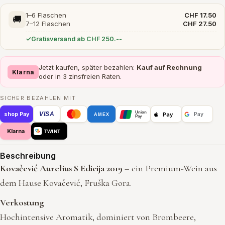
1–6 Flaschen
CHF 17.50
🚚
7–12 Flaschen
CHF 27.50
Gratisversand ab CHF 250.--
Jetzt kaufen, später bezahlen:
Kauf auf Rechnung
Klarna
oder in 3 zinsfreien Raten.
SICHER BEZAHLEN MIT
Union
VISA
Pay
shop Pay
Pay
AMEX
Pay
Klarna
TWINT
Beschreibung
Kovačević Aurelius S Edicija 2019
– ein Premium-Wein aus
dem Hause Kovačević, Fruška Gora.
Verkostung
Hochintensive Aromatik, dominiert von Brombeere,