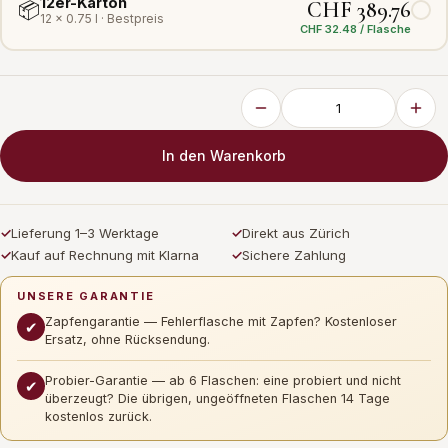
12er-Karton
CHF 389.76
📦
12 × 0.75 l · Bestpreis
CHF 32.48 / Flasche
In den Warenkorb
✓
Lieferung 1–3 Werktage
✓
Direkt aus Zürich
✓
Kauf auf Rechnung mit Klarna
✓
Sichere Zahlung
UNSERE GARANTIE
Zapfengarantie — Fehlerflasche mit Zapfen? Kostenloser
✔
Ersatz, ohne Rücksendung.
Probier-Garantie — ab 6 Flaschen: eine probiert und nicht
✔
überzeugt? Die übrigen, ungeöffneten Flaschen 14 Tage
kostenlos zurück.