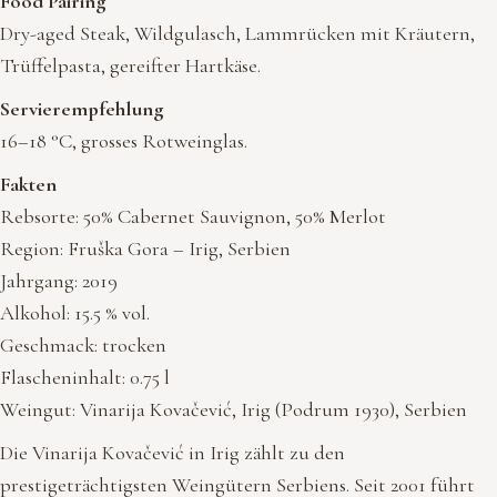
Food Pairing
Dry-aged Steak, Wildgulasch, Lammrücken mit Kräutern,
Trüffelpasta, gereifter Hartkäse.
Servierempfehlung
16–18 °C, grosses Rotweinglas.
Fakten
Rebsorte: 50% Cabernet Sauvignon, 50% Merlot
Region: Fruška Gora – Irig, Serbien
Jahrgang: 2019
Alkohol: 15.5 % vol.
Geschmack: trocken
Flascheninhalt: 0.75 l
Weingut: Vinarija Kovačević, Irig (Podrum 1930), Serbien
Die Vinarija Kovačević in Irig zählt zu den
prestigeträchtigsten Weingütern Serbiens. Seit 2001 führt