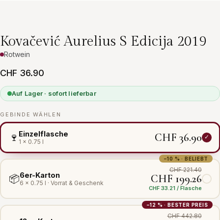
Kovačević Aurelius S Edicija 2019
Rotwein
CHF 36.90
Auf Lager · sofort lieferbar
GEBINDE WÄHLEN
Einzelflasche
CHF 36.90
🍷
1 × 0.75 l
−10 % · BELIEBT
CHF 221.40
6er-Karton
CHF 199.26
📦
6 × 0.75 l · Vorrat & Geschenk
CHF 33.21 / Flasche
−12 % · BESTER PREIS
CHF 442.80