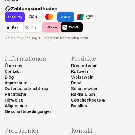
Zahlungsmethoden
Union
VISA
shop Pay
AMEX
Pay
Klarna
Pay
Pay
TWINT
Kauf auf Rechnung & 3 zinsfreie Raten mit Klarna
Informationen
Produkte
Über uns
Dessertwein
Kontakt
Rotwein
Blog
Weisswein
Impressum
Rosé
Datenschutzrichtlinie
Schaumwein
Rechtliche
Rakija & Gin
Hinweise
Geschenksets &
Allgemeine
Bundles
Geschäftsbedingungen
Produzenten
Kontakt