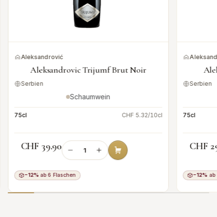
Aleksandrović
Aleksand
Aleksandrovic Trijumf Brut Noir
Ale
Serbien
Serbien
Schaumwein
75cl
CHF 5.32/10cl
75cl
CHF 39.90
CHF 2
−12%
ab 6 Flaschen
−12%
ab 