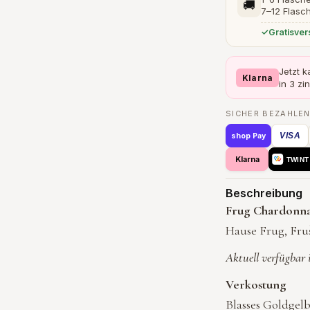
🚚
7–12 Flasc
Gratisve
Jetzt 
Klarna
in 3 zi
SICHER BEZAHLEN
VISA
shop Pay
Klarna
TWINT
Beschreibung
Frug Chardonna
Hause Frug, Fru
Aktuell verfügbar 
Verkostung
Blasses Goldgelb