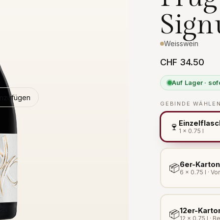
Sign
Weisswein
CHF 34.50
Auf Lager · sof
inzufügen
GEBINDE WÄHLE
Einzelflas
🍷
1 × 0.75 l
6er-Karton
📦
6 × 0.75 l · V
12er-Karto
📦
12 × 0.75 l · B