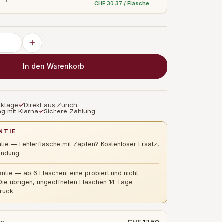
CHF 30.37 / Flasche
In den Warenkorb
rktage
✓
Direkt aus Zürich
g mit Klarna
✓
Sichere Zahlung
NTIE
tie — Fehlerflasche mit Zapfen? Kostenloser Ersatz,
ndung.
ntie — ab 6 Flaschen: eine probiert und nicht
Die übrigen, ungeöffneten Flaschen 14 Tage
rück.
en
CHF 17.50