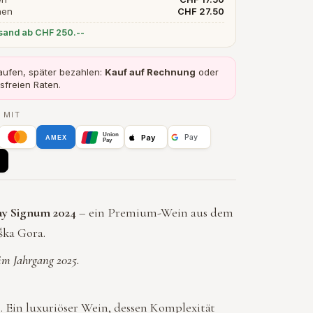
hen
CHF 27.50
rsand ab CHF 250.--
kaufen, später bezahlen:
Kauf auf Rechnung
oder
nsfreien Raten.
 MIT
Union
Pay
Pay
AMEX
Pay
y Signum 2024
– ein Premium-Wein aus dem
ška Gora.
im Jahrgang 2025.
. Ein luxuriöser Wein, dessen Komplexität