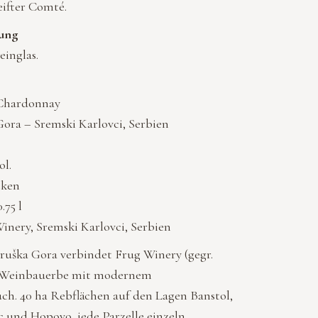
ifter Comté.
ung
einglas.
 Chardonnay
Gora – Sremski Karlovci, Serbien
ol.
cken
.75 l
inery, Sremski Karlovci, Serbien
ruška Gora verbindet Frug Winery (gegr.
es Weinbauerbe mit modernem
uch. 40 ha Rebflächen auf den Lagen Banstol,
c und Hopovo, jede Parzelle einzeln