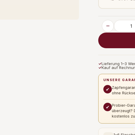
✓
Lieferung 1–3 We
✓
Kauf auf Rechnun
UNSERE GARA
Zapfengaran
✔
ohne Rückse
Probier-Gara
✔
überzeugt? 
kostenlos zu
1–6 Flasch