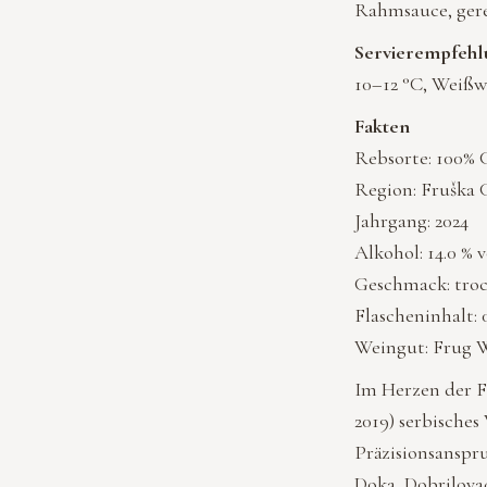
Rahmsauce, gere
Servierempfehl
10–12 °C, Weißw
Fakten
Rebsorte: 100%
Region: Fruška 
Jahrgang: 2024
Alkohol: 14.0 % v
Geschmack: tro
Flascheninhalt: 0
Weingut: Frug W
Im Herzen der F
2019) serbisch
Präzisionsanspr
Doka, Dobrilova