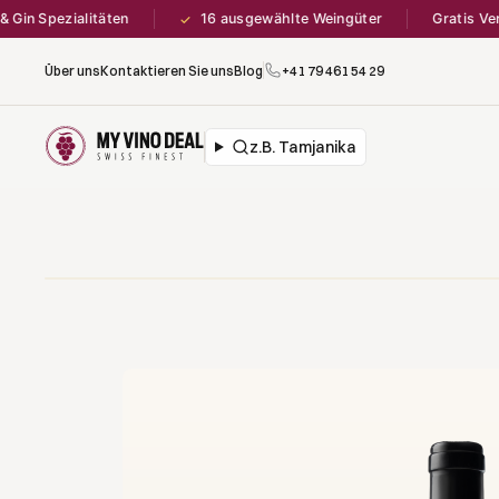
pezialitäten
16 ausgewählte Weingüter
Gratis Versand 
✓
Über uns
Kontaktieren Sie uns
Blog
+41 79 461 54 29
z.B. Ivanović