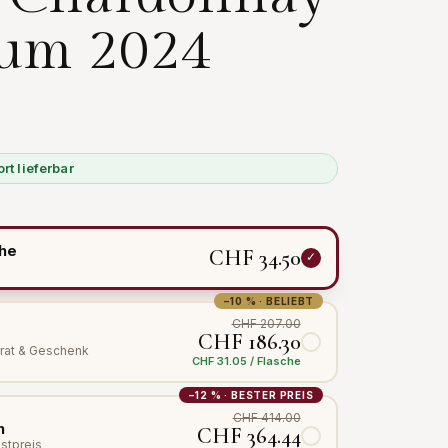
um 2024
ort lieferbar
N
che
CHF 34.50
−10 % · BELIEBT
CHF 207.00
CHF 186.30
orrat & Geschenk
CHF 31.05 / Flasche
−12 % · BESTER PREIS
CHF 414.00
n
CHF 364.44
estpreis