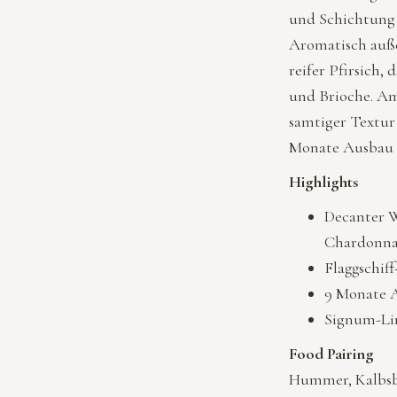
und Schichtung 
Aromatisch auße
reifer Pfirsich,
und Brioche. Am
samtiger Textur
Monate Ausbau i
Highlights
Decanter W
Chardonna
Flaggschiff
9 Monate A
Signum-Lin
Food Pairing
Hummer, Kalbsbr