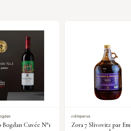
ogdan
Emperus
 Bogdan Cuvée N°1
Zora 7 Slivovitz par E