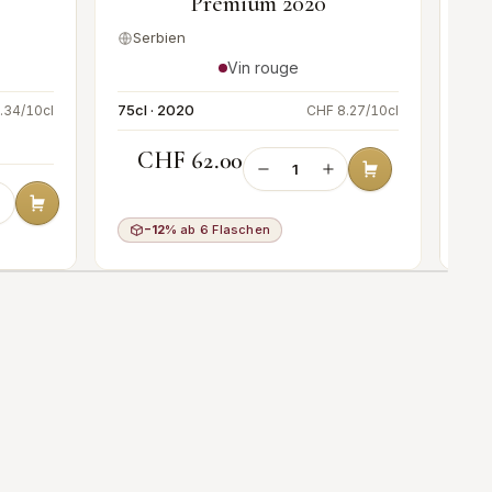
Premium 2020
Serbien
S
Vin rouge
75cl · 2020
.34/10cl
CHF 8.27/10cl
75cl
CHF 62.00
−12%
ab 6 Flaschen