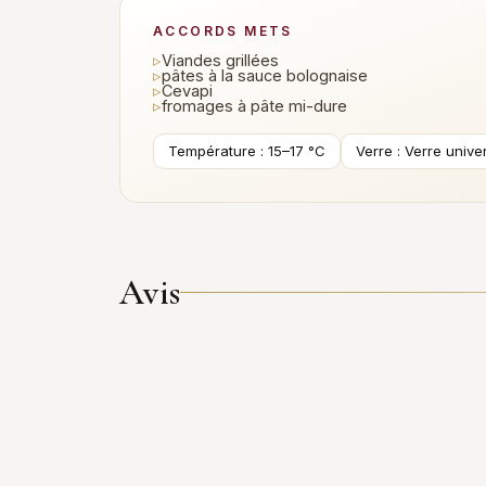
ACCORDS METS
▹
Viandes grillées
▹
pâtes à la sauce bolognaise
▹
Cevapi
▹
fromages à pâte mi-dure
Température : 15–17 °C
Verre : Verre univ
Avis