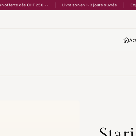
ferte dès CHF 250.--
Livraison en 1-3 jours ouvrés
Expédié 
Acc
Star