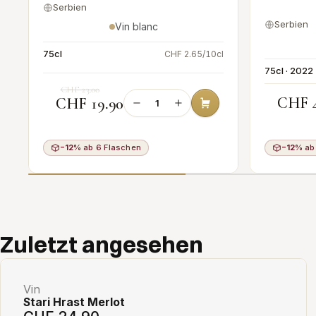
Serbien
Serbien
Vin blanc
75cl
l
CHF 2.65/10cl
75cl · 2022
CHF 23.00
CHF 4
CHF 19.90
−12%
ab 6 Flaschen
−12%
ab
Add to cart
Zuletzt angesehen
Vin
Stari Hrast Merlot