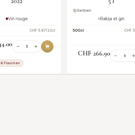
2022
5 l
Serbien
Vin rouge
Rakija et gin
500cl
CHF 5.87/10cl
CHF 5
4.00
CHF 266.90
 6 Flaschen