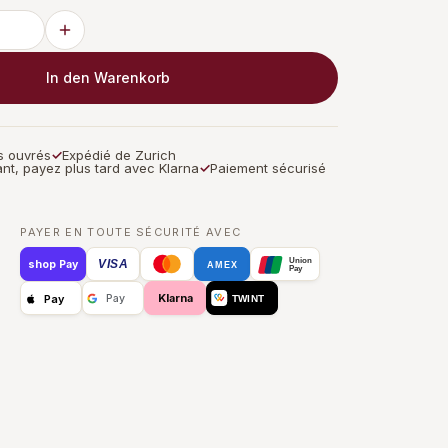
In den Warenkorb
rs ouvrés
✓
Expédié de Zurich
nt, payez plus tard avec Klarna
✓
Paiement sécurisé
PAYER EN TOUTE SÉCURITÉ AVEC
Union
VISA
shop Pay
AMEX
Pay
Klarna
Pay
Pay
TWINT