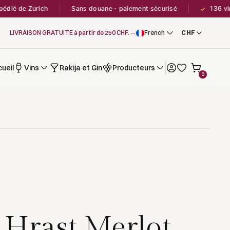
de Zurich
Sans douane - paiement sécurisé
136 vins en
✓
LIVRAISON GRATUITE à partir de 250 CHF. --
French
ueil
Vins
Rakija et Gin
Producteurs
0
i Hrast Merlot