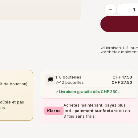
✓
Livraison 1–3 jou
✓
Achetez maintena
1–6 bouteilles
CHF 17.50
🚚
7–12 bouteilles
CHF 27.50
ût de bouchon)
Livraison gratuite dès CHF 250.--
goûtée et pas
Achetez maintenant, payez plus
tes
tard :
paiement sur facture
ou en
Klarna
3 fois sans frais.