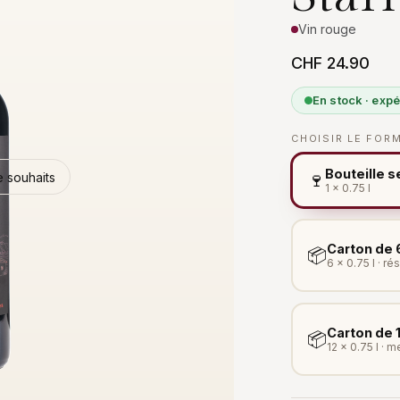
Vin rouge
CHF 24.90
En stock · exp
CHOISIR LE FOR
Bouteille s
de souhaits
🍷
1 × 0.75 l
Carton de 
📦
6 × 0.75 l · r
Carton de 
📦
12 × 0.75 l · me