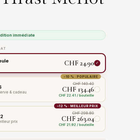
édition immédiate
MAT
eule
CHF 24.90
−10 % · POPULAIRE
CHF 149.40
6
CHF 134.46
éserve & cadeau
CHF 22.41 / bouteille
−12 % · MEILLEUR PRIX
CHF 298.80
12
CHF 263.04
illeur prix
CHF 21.92 / bouteille