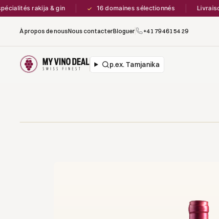
ités rakija & gin
16 domaines sélectionnés
Livraison of
✓
À propos de nous
Nous contacter
Bloguer
+41 79 461 54 29
p.ex. Tamjanika