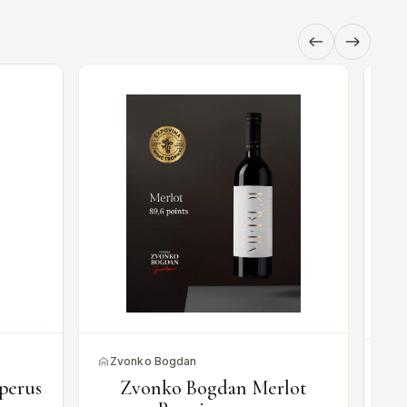
Zvonko Bogdan
T
mperus
Zvonko Bogdan Merlot