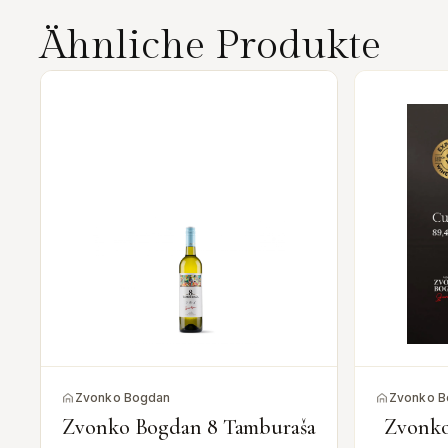
Ähnliche Produkte
Zvonko Bogdan
Zvonko B
y
Zvonko Bogdan 8 Tamburaša
Zvonko