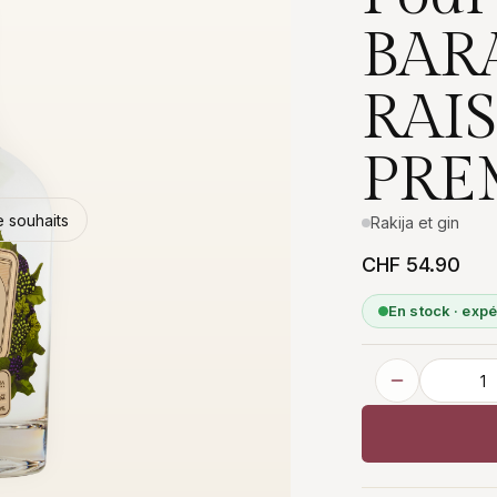
BARA
RAI
PRE
de souhaits
Rakija et gin
CHF 54.90
En stock · exp