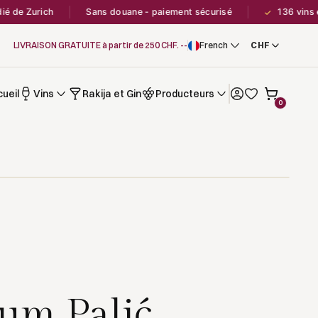
e Zurich
Sans douane - paiement sécurisé
136 vins en s
✓
LIVRAISON GRATUITE à partir de 250 CHF. --
French
ueil
Vins
Rakija et Gin
Producteurs
0
um Palić