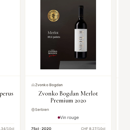
Zvonko Bogdan
T
mperus
Zvonko Bogdan Merlot
Premium 2020
Serbien
S
Vin rouge
75cl · 2020
.34/10cl
CHF 8.27/10cl