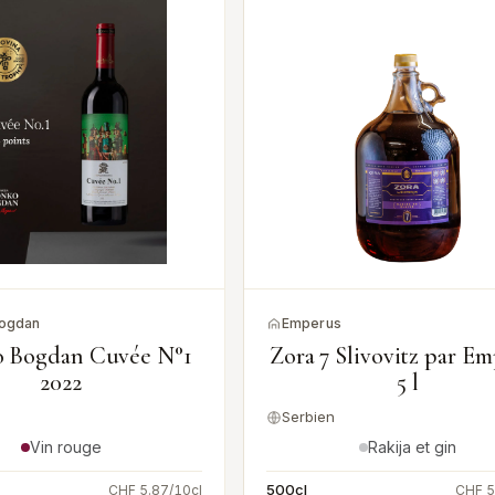
ogdan
Emperus
 Bogdan Cuvée N°1
Zora 7 Slivovitz par E
2022
5 l
Serbien
Vin rouge
Rakija et gin
500cl
CHF 5.87/10cl
CHF 5