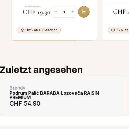
CHF 23.00
CHF 4
CHF 19.90
−12%
ab 6 Flaschen
−12%
ab
Add to cart
Zuletzt angesehen
Brandy
Podrum Palić BARABA Lozovača RAISIN
PREMIUM
CHF 54.90