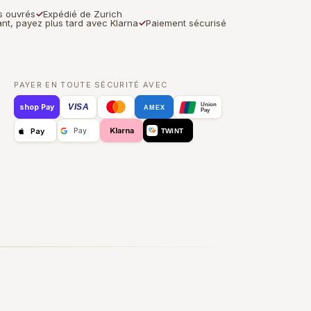
rs ouvrés
✓
Expédié de Zurich
nt, payez plus tard avec Klarna
✓
Paiement sécurisé
PAYER EN TOUTE SÉCURITÉ AVEC
Union
VISA
shop Pay
AMEX
Pay
Klarna
Pay
Pay
TWINT