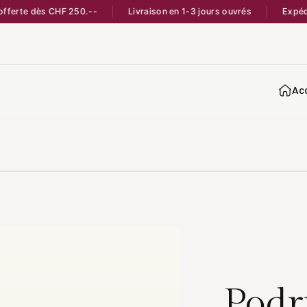
rte dès CHF 250.--
Livraison en 1-3 jours ouvrés
Expédié d
Acc
Podr