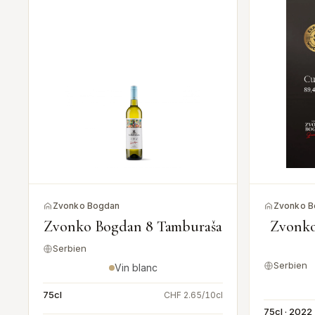
Zvonko Bogdan
Zvonko B
y
Zvonko Bogdan 8 Tamburaša
Zvonko
Serbien
Serbien
Vin blanc
75cl
l
CHF 2.65/10cl
75cl · 2022