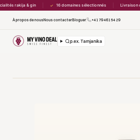
és rakija & gin
16 domaines sélectionnés
Livraison offe
✓
À propos de nous
Nous contacter
Bloguer
+41 79 461 54 29
p.ex. Tamjanika