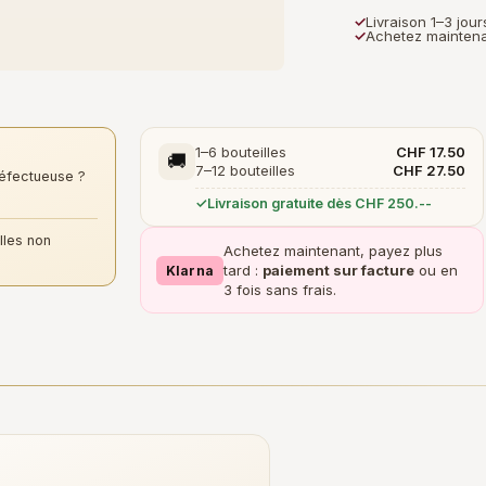
✓
Livraison 1–3 jou
✓
Achetez maintena
1–6 bouteilles
CHF 17.50
🚚
7–12 bouteilles
CHF 27.50
éfectueuse ?
Livraison gratuite dès CHF 250.--
lles non
Achetez maintenant, payez plus
tard :
paiement sur facture
ou en
Klarna
3 fois sans frais.