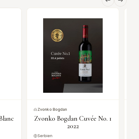
Zvonko Bogdan
Z
Blanc
Zvonko Bogdan Cuvée No. 1
2022
Serbien
S