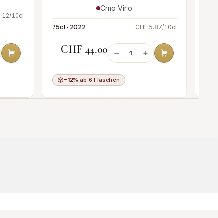
Crno Vino
.12/10cl
75cl · 2022
75cl
CHF 5.87/10cl
CHF 44.00
−12%
ab 6 Flaschen