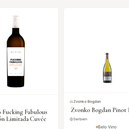
Zvonko Bogdan
Zvonko Bogdan Pinot 
o Fucking Fabulous
ón Limitada Cuvée
Serbien
Belo Vino