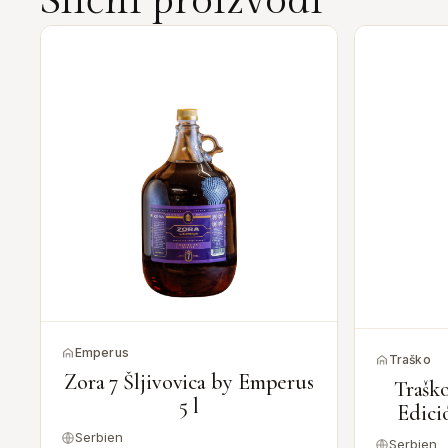
Slični proizvodi
Emperus
Traško
a
Zora 7 Šljivovica by Emperus
Trašk
5 l
Edici
Serbien
Serbien