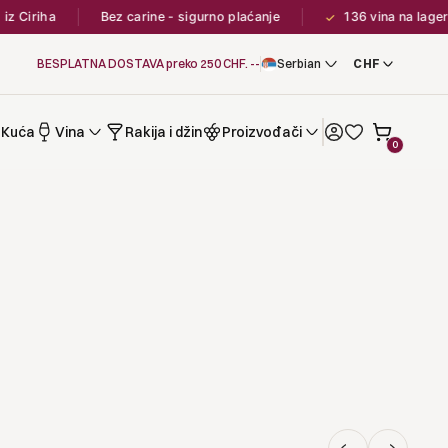
 Ciriha
Bez carine - sigurno plaćanje
136 vina na lageru u
✓
BESPLATNA DOSTAVA preko 250 CHF. --
Serbian
Kuća
Vina
Rakija i džin
Proizvođači
0