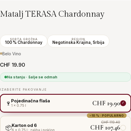
Matalj TERASA Chardonnay
SORTA GROŽĐA
REGION
100 % Chardonnay
Negotinska Krajina, Srbija
Belo Vino
CHF 19.90
Na stanju · šalje se odmah
IZABERITE PAKOVANJE
Pojedinačna flaša
CHF 19.90
🍷
1 × 0.75 l
−10 % · POPULARNO
CHF 119.40
Karton od 6
CHF 107.46
📦
6 × 0.75 l · zaliha i poklon