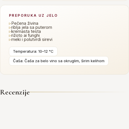
PREPORUKA UZ JELO
▹
Pečena živina
▹
riblja jela sa puterom
▹
kremasta testa
▹
rižoto ai funghi
▹
meki i polutvrdi sirevi
Temperatura: 10–12 °C
Čaša: Čaša za belo vino sa okruglim, širim kelihom
Recenzije