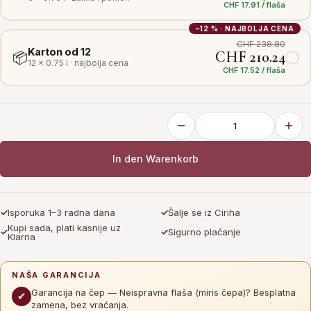
CHF 17.91 / flaša
−12 % · NAJBOLJA CENA
CHF 238.80
Karton od 12
CHF 210.24
📦
12 × 0.75 l · najbolja cena
CHF 17.52 / flaša
In den Warenkorb
✓
Isporuka 1–3 radna dana
✓
Šalje se iz Ciriha
Kupi sada, plati kasnije uz
✓
✓
Sigurno plaćanje
Klarna
NAŠA GARANCIJA
Garancija na čep — Neispravna flaša (miris čepa)? Besplatna
✔
zamena, bez vraćanja.