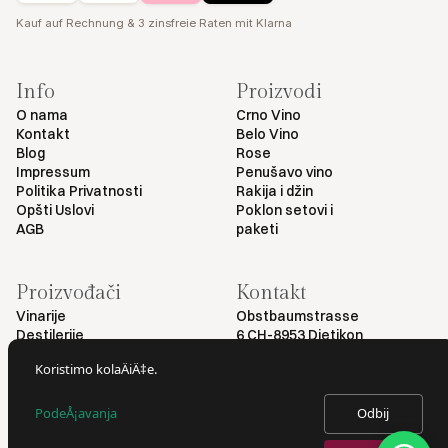
Kauf auf Rechnung & 3 zinsfreie Raten mit Klarna
Info
Proizvodi
O nama
Crno Vino
Kontakt
Belo Vino
Blog
Rose
Impressum
Penušavo vino
Politika Privatnosti
Rakija i džin
Opšti Uslovi
Poklon setovi i
AGB
paketi
Proizvođači
Kontakt
Vinarije
Obstbaumstrasse
Destilerije
6 CH-8953 Dietikon
+41 79 461 54 29
Koristimo kolaÄiÄ‡e.
info@myvinodeal.ch
PodeÅ¡avanja
Odbij