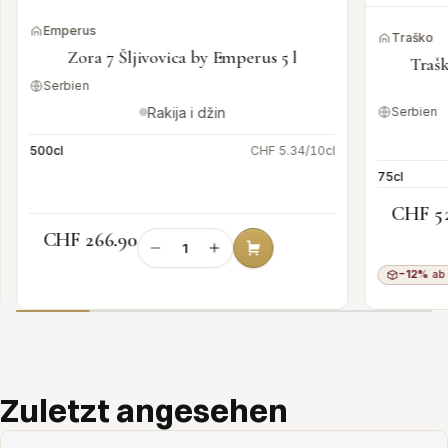
Emperus
Traško
Zora 7 Šljivovica by Emperus 5 l
Traš
Serbien
Rakija i džin
Serbien
500cl
CHF 5.34/10cl
75cl
CHF 5
CHF 266.90
−12%
ab 
Add to cart
Zuletzt angesehen