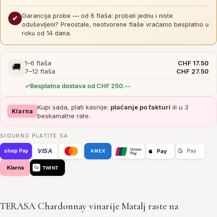
Garancija probe — od 6 flaša: probali jednu i niste
✔
oduševljeni? Preostale, neotvorene flaše vraćamo besplatno u
roku od 14 dana.
1–6 flaša
CHF 17.50
🚚
7–12 flaša
CHF 27.50
Besplatna dostava od CHF 250.--
Kupi sada, plati kasnije:
plaćanje po fakturi
ili u 3
Klarna
beskamatne rate.
SIGURNO PLATITE SA
Union
VISA
Pay
shop Pay
Pay
AMEX
Pay
Klarna
TWINT
TERASA Chardonnay vinarije Matalj raste na