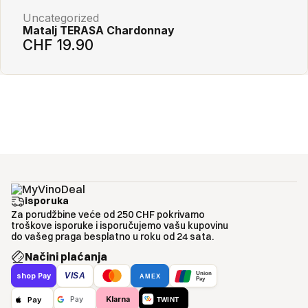
Uncategorized
Matalj TERASA Chardonnay
CHF 19.90
isporuka
Za porudžbine veće od 250 CHF pokrivamo
troškove isporuke i isporučujemo vašu kupovinu
do vašeg praga besplatno u roku od 24 sata.
Načini plaćanja
Union
VISA
shop Pay
AMEX
Pay
Klarna
Pay
Pay
TWINT