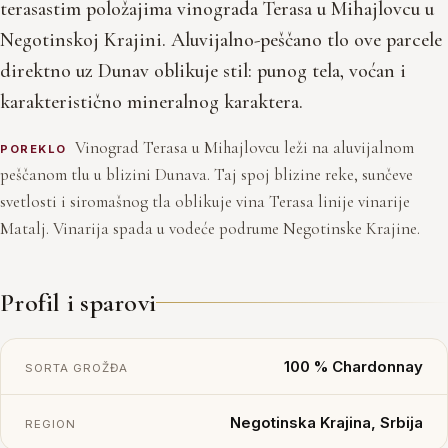
terasastim položajima vinograda Terasa u Mihajlovcu u
Negotinskoj Krajini. Aluvijalno-peščano tlo ove parcele
direktno uz Dunav oblikuje stil: punog tela, voćan i
karakteristično mineralnog karaktera.
Vinograd Terasa u Mihajlovcu leži na aluvijalnom
POREKLO
peščanom tlu u blizini Dunava. Taj spoj blizine reke, sunčeve
svetlosti i siromašnog tla oblikuje vina Terasa linije vinarije
Matalj. Vinarija spada u vodeće podrume Negotinske Krajine.
Profil i sparovi
100 % Chardonnay
SORTA GROŽĐA
Negotinska Krajina, Srbija
REGION