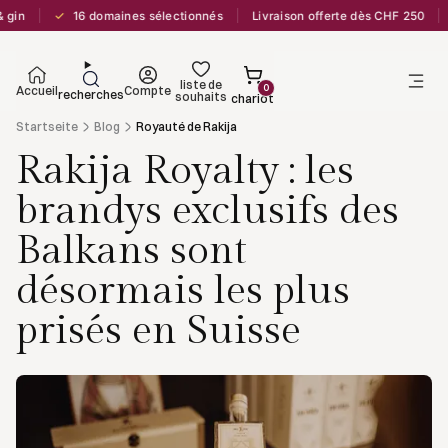
✓
in
16 domaines sélectionnés
Livraison offerte dès CHF 250
L
liste de
0
Accueil
Compte
recherches
souhaits
chariot
Startseite
Blog
Royauté de Rakija
Rakija Royalty : les
brandys exclusifs des
Balkans sont
désormais les plus
prisés en Suisse