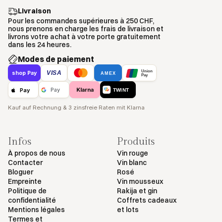
Livraison
Pour les commandes supérieures à 250 CHF,
nous prenons en charge les frais de livraison et
livrons votre achat à votre porte gratuitement
dans les 24 heures.
Modes de paiement
Union
VISA
shop Pay
AMEX
Pay
Klarna
Pay
Pay
TWINT
Kauf auf Rechnung & 3 zinsfreie Raten mit Klarna
Infos
Produits
À propos de nous
Vin rouge
Contacter
Vin blanc
Bloguer
Rosé
Empreinte
Vin mousseux
Politique de
Rakija et gin
confidentialité
Coffrets cadeaux
Mentions légales
et lots
Termes et