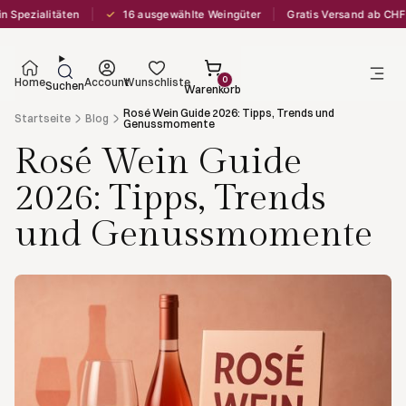
✓
en
16 ausgewählte Weingüter
Gratis Versand ab CHF 250
Lief
0
Home
Account
Wunschliste
Suchen
Warenkorb
Rosé Wein Guide 2026: Tipps, Trends und
Startseite
Blog
Genussmomente
Rosé Wein Guide
2026: Tipps, Trends
und Genussmomente