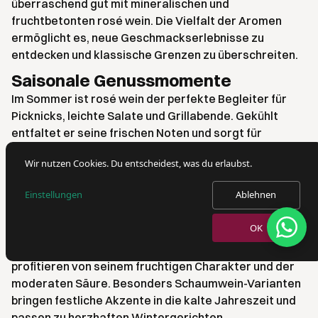
überraschend gut mit mineralischen und
fruchtbetonten rosé wein. Die Vielfalt der Aromen
ermöglicht es, neue Geschmackserlebnisse zu
entdecken und klassische Grenzen zu überschreiten.
Saisonale Genussmomente
Im Sommer ist rosé wein der perfekte Begleiter für
Picknicks, leichte Salate und Grillabende. Gekühlt
entfaltet er seine frischen Noten und sorgt für
Erfrischung bei hohen Temperaturen. Typische
Wir nutzen Cookies. Du entscheidest, was du erlaubst.
Sommergerichte sind:
Wassermelonen-Feta-Salat
Einstellungen
Ablehnen
Gegrillter Fisch oder Garnelen-Spieße
Quiche mit Gemüse
OK
Auch im Winter überzeugt rosé wein zu wärmenden
Speisen. Fondue, Raclette oder Wildgeflügel
profitieren von seinem fruchtigen Charakter und der
moderaten Säure. Besonders Schaumwein-Varianten
bringen festliche Akzente in die kalte Jahreszeit und
passen zu herzhaften Wintergerichten.