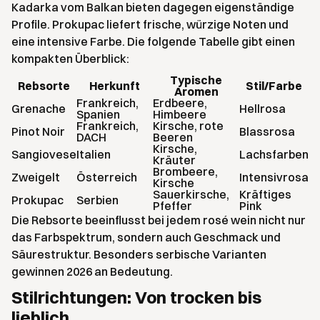
Kadarka vom Balkan bieten dagegen eigenständige
Profile. Prokupac liefert frische, würzige Noten und
eine intensive Farbe. Die folgende Tabelle gibt einen
kompakten Überblick:
Typische
Rebsorte
Herkunft
Stil/Farbe
Aromen
Frankreich,
Erdbeere,
Grenache
Hellrosa
Spanien
Himbeere
Frankreich,
Kirsche, rote
Pinot Noir
Blassrosa
DACH
Beeren
Kirsche,
Sangiovese
Italien
Lachsfarben
Kräuter
Brombeere,
Zweigelt
Österreich
Intensivrosa
Kirsche
Sauerkirsche,
Kräftiges
Prokupac
Serbien
Pfeffer
Pink
Die Rebsorte beeinflusst bei jedem rosé wein nicht nur
das Farbspektrum, sondern auch Geschmack und
Säurestruktur. Besonders serbische Varianten
gewinnen 2026 an Bedeutung.
Stilrichtungen: Von trocken bis
lieblich