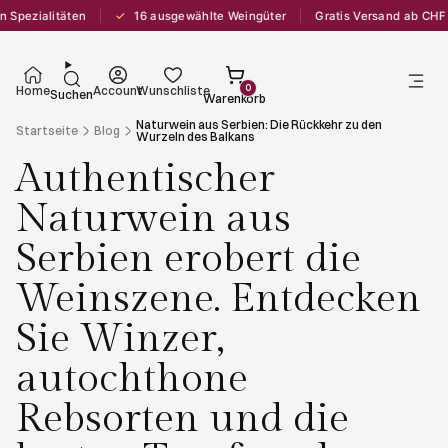
✓
täten
16 ausgewählte Weingüter
Gratis Versand ab CHF 250
L
0
Home
Account
Wunschliste
Suchen
Warenkorb
Naturwein aus Serbien: Die Rückkehr zu den
Startseite
Blog
Wurzeln des Balkans
Authentischer
Naturwein aus
Serbien erobert die
Weinszene. Entdecken
Sie Winzer,
autochthone
Rebsorten und die