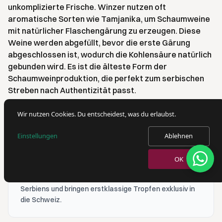
unkomplizierte Frische. Winzer nutzen oft
aromatische Sorten wie Tamjanika, um Schaumweine
mit natürlicher Flaschengärung zu erzeugen. Diese
Weine werden abgefüllt, bevor die erste Gärung
abgeschlossen ist, wodurch die Kohlensäure natürlich
gebunden wird. Es ist die älteste Form der
Schaumweinproduktion, die perfekt zum serbischen
Streben nach Authentizität passt.
Wir nutzen Cookies. Du entscheidest, was du erlaubst.
ARTICLE BY
Einstellungen
Ablehnen
MyVinoDeal Redaktion
Das MyVinoDeal Redaktionsteam teilt Wissen rund um
OK
serbische Weine, Rakija, Gin und die Balkan-Weinkultur.
Wir importieren direkt von den besten Weingütern
Serbiens und bringen erstklassige Tropfen exklusiv in
die Schweiz.