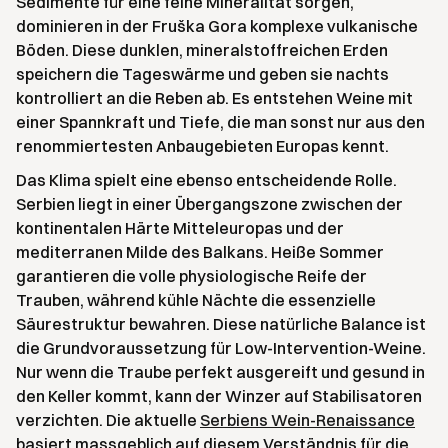
Sedimente für eine feine Mineralität sorgen,
dominieren in der Fruška Gora komplexe vulkanische
Böden. Diese dunklen, mineralstoffreichen Erden
speichern die Tageswärme und geben sie nachts
kontrolliert an die Reben ab. Es entstehen Weine mit
einer Spannkraft und Tiefe, die man sonst nur aus den
renommiertesten Anbaugebieten Europas kennt.
Das Klima spielt eine ebenso entscheidende Rolle.
Serbien liegt in einer Übergangszone zwischen der
kontinentalen Härte Mitteleuropas und der
mediterranen Milde des Balkans. Heiße Sommer
garantieren die volle physiologische Reife der
Trauben, während kühle Nächte die essenzielle
Säurestruktur bewahren. Diese natürliche Balance ist
die Grundvoraussetzung für Low-Intervention-Weine.
Nur wenn die Traube perfekt ausgereift und gesund in
den Keller kommt, kann der Winzer auf Stabilisatoren
verzichten. Die aktuelle
Serbiens Wein-Renaissance
basiert massgeblich auf diesem Verständnis für die