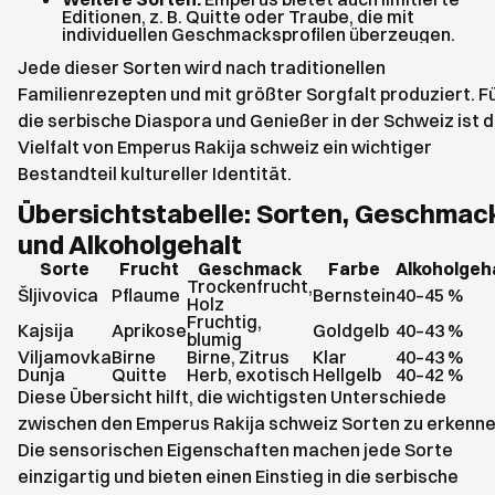
Editionen, z. B. Quitte oder Traube, die mit
individuellen Geschmacksprofilen überzeugen.
Jede dieser Sorten wird nach traditionellen
Familienrezepten und mit größter Sorgfalt produziert. F
die serbische Diaspora und Genießer in der Schweiz ist d
Vielfalt von Emperus Rakija schweiz ein wichtiger
Bestandteil kultureller Identität.
Übersichtstabelle: Sorten, Geschmac
und Alkoholgehalt
Sorte
Frucht
Geschmack
Farbe
Alkoholgeh
Trockenfrucht,
Šljivovica
Pflaume
Bernstein
40–45 %
Holz
Fruchtig,
Kajsija
Aprikose
Goldgelb
40–43 %
blumig
Viljamovka
Birne
Birne, Zitrus
Klar
40–43 %
Dunja
Quitte
Herb, exotisch
Hellgelb
40–42 %
Diese Übersicht hilft, die wichtigsten Unterschiede
zwischen den Emperus Rakija schweiz Sorten zu erkenne
Die sensorischen Eigenschaften machen jede Sorte
einzigartig und bieten einen Einstieg in die serbische