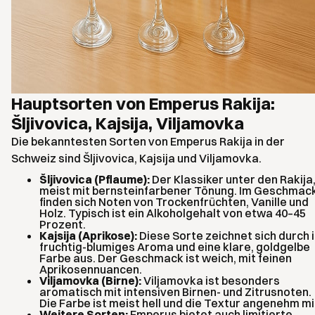
Hauptsorten von Emperus Rakija:
Šljivovica, Kajsija, Viljamovka
Die bekanntesten Sorten von Emperus Rakija in der
Schweiz sind Šljivovica, Kajsija und Viljamovka.
Šljivovica (Pflaume):
Der Klassiker unter den Rakija
meist mit bernsteinfarbener Tönung. Im Geschmac
finden sich Noten von Trockenfrüchten, Vanille und
Holz. Typisch ist ein Alkoholgehalt von etwa 40–45
Prozent.
Kajsija (Aprikose):
Diese Sorte zeichnet sich durch i
fruchtig-blumiges Aroma und eine klare, goldgelbe
Farbe aus. Der Geschmack ist weich, mit feinen
Aprikosennuancen.
Viljamovka (Birne):
Viljamovka ist besonders
aromatisch mit intensiven Birnen- und Zitrusnoten.
Die Farbe ist meist hell und die Textur angenehm mi
Weitere Sorten:
Emperus bietet auch limitierte