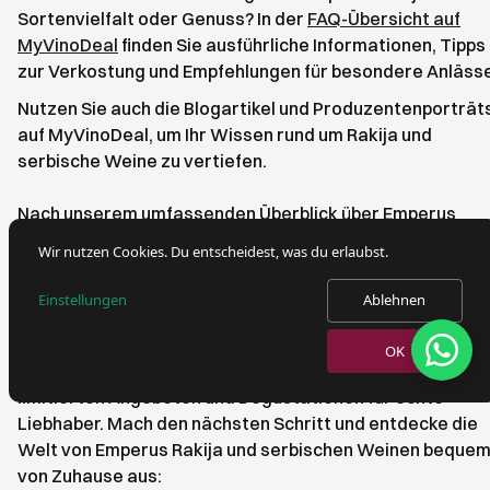
Sortenvielfalt oder Genuss? In der
FAQ-Übersicht auf
MyVinoDeal
finden Sie ausführliche Informationen, Tipps
zur Verkostung und Empfehlungen für besondere Anlässe
Nutzen Sie auch die Blogartikel und Produzentenporträt
auf MyVinoDeal, um Ihr Wissen rund um Rakija und
serbische Weine zu vertiefen.
Nach unserem umfassenden Überblick über Emperus
Rakija, seine Herkunft, Sortenvielfalt und die besondere
Wir nutzen Cookies. Du entscheidest, was du erlaubst.
Genussmomente in der Schweiz, fragst du dich vielleicht
wie du diese preisgekrönten Spezialitäten selbst erlebe
Einstellungen
Ablehnen
kannst. Bei MyVinoDeal erwarten dich nicht nur eine
exklusive Auswahl direkt aus Serbien, sondern auch
OK
kostenlose Lieferung ab CHF 250 sowie Zugang zu
limitierten Angeboten und Degustationen für echte
Liebhaber. Mach den nächsten Schritt und entdecke die
Welt von Emperus Rakija und serbischen Weinen beque
von Zuhause aus: