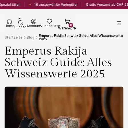
✓
n
16 ausgewählte Weingüter
Gratis Versand ab CHF 250
Lief
0
Home
Account
Wunschliste
Suchen
Warenkorb
Emperus Rakija Schweiz Guide: Alles Wissenswerte
Startseite
Blog
2025
Emperus Rakija
Schweiz Guide: Alles
Wissenswerte 2025