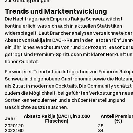
zur Geltung bringen.
Trends und Marktentwicklung
Die Nachfrage nach Emperus Rakija Schweiz wächst
kontinuierlich, was sich auch in aktuellen Statistiken
widerspiegelt. Laut Branchenanalysen verzeichnete der
Absatz von Rakija im DACH-Raum in den letzten fünf Jah
ein jährliches Wachstum von rund 12 Prozent. Besonder
gefragt sind Premium-Spirituosen mit klarer Herkunft u
hoher Qualität.
Ein weiterer Trend ist die Integration von Emperus Rakij
Schweiz in die gehobene Gastronomie sowie die Nutzun
als Zutat in modernen Cocktails. Die Community schätzt
zudem die Möglichkeit, bei geführten Verkostungen neu
Sorten kennenzulernen und sich über Herstellung und
Geschichte auszutauschen.
Absatz Rakija (DACH, in 1.000
Anteil Premi
Jahr
Flaschen)
(%)
2020
120
28
2022
160
34