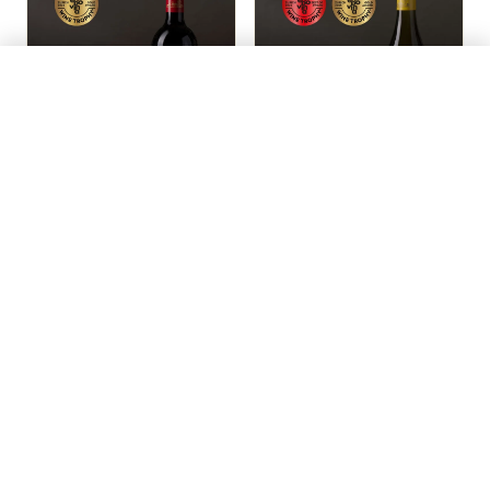
0 / 6 Weine ausgewählt
Zum Warenkorb →
Zvonko Bogdan
Zvonko Bogdan
Cuvée No. 1
Chardonnay
2022
CHF 36.90
CHF 44.00