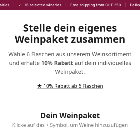
✓
ties
16 selected wineries
Free shipping from CHF 250
Deliver
Stelle dein eigenes
Weinpaket zusammen
Wähle 6 Flaschen aus unserem Weinsortiment
und erhalte
10% Rabatt
auf dein individuelles
Weinpaket.
★ 10% Rabatt ab 6 Flaschen
Dein Weinpaket
Klicke auf das + Symbol, um Weine hinzuzufügen