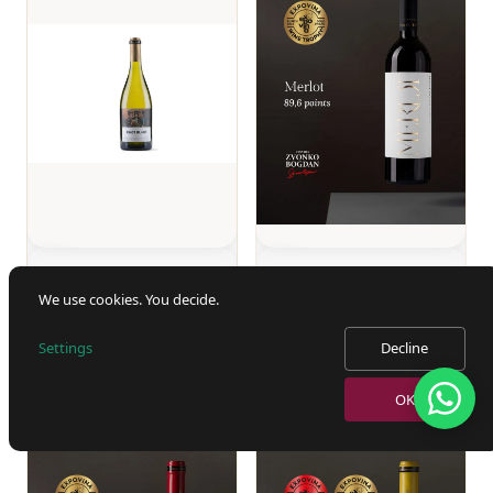
Zvonko Bogdan
Zvonko Bogdan
We use cookies. You decide.
Pinot Blanc
Merlot Premium
2020
CHF 30.90
CHF 62.00
Settings
Decline
OK